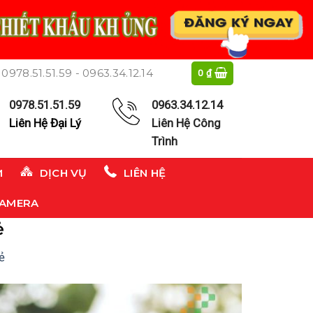
0978.51.51.59 - 0963.34.12.14
0
₫
0978.51.51.59
0963.34.12.14
Liên Hệ Đại Lý
Liên Hệ Công
Trình
M
DỊCH VỤ
LIÊN HỆ
CAMERA
ẻ
ẻ