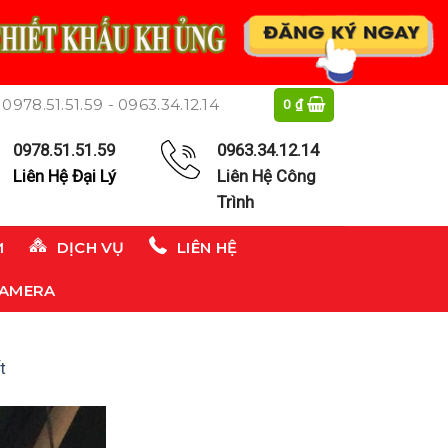
0978.51.51.59 - 0963.34.12.14
0
₫
0978.51.51.59
0963.34.12.14
Liên Hệ Đại Lý
Liên Hệ Công
Trình
M
DỊCH VỤ
LIÊN HỆ
CAMERA
t