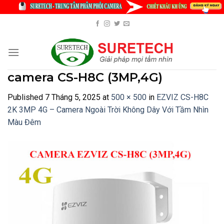
Skip
to
content
camera CS-H8C (3MP,4G)
Published
7 Tháng 5, 2025
at
500 × 500
in
EZVIZ CS-H8C
2K 3MP 4G – Camera Ngoài Trời Không Dây Với Tầm Nhìn
Màu Đêm