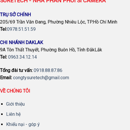
SURETECH - NHÀ PHÂN PHỐI SỈ CAMERA
TRỤ SỞ CHÍNH
205/69 Trần Văn Đang, Phường Nhiêu Lộc, TP.Hồ Chí Minh
Tel
:
0978.51.51.59
CHI NHÁNH DAKLAK
9A Tôn Thất Thuyết, Phường Buôn Hồ, Tỉnh ĐắkLắk
Tel:
0963.34.12.14
Tổng đài tư vấn:
0918.88.87.86
Email:
congtysuretech@gmail.com
VỀ CHÚNG TÔI
Giới thiệu
Liên hệ
Khiếu nại - góp ý