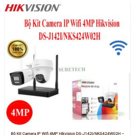
Bộ Kit Camera IP Wifi 4MP Hikvision DS-J142I/NKS424W02H –