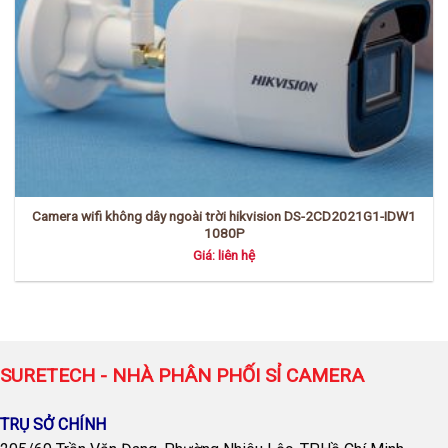
Camera wifi không dây ngoài trời hikvision DS-2CD2021G1-IDW1
1080P
Giá: liên hệ
SURETECH - NHÀ PHÂN PHỐI SỈ CAMERA
TRỤ SỞ CHÍNH