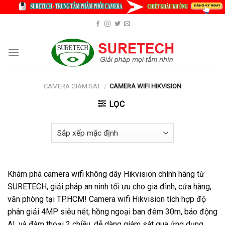
Skip
to
content
CAMERA GIÁM SÁT
/
CAMERA WIFI HIKVISION
LỌC
Khám phá camera wifi không dây Hikvision chính hãng từ
SURETECH, giải pháp an ninh tối ưu cho gia đình, cửa hàng,
văn phòng tại TP.HCM! Camera wifi Hikvision tích hợp độ
phân giải 4MP siêu nét, hồng ngoại ban đêm 30m, báo động
AI, và đàm thoại 2 chiều, dễ dàng giám sát qua ứng dụng