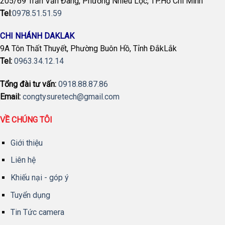
205/69 Trần Văn Đang, Phường Nhiêu Lộc, TP.Hồ Chí Minh
Tel
:
0978.51.51.59
CHI NHÁNH DAKLAK
9A Tôn Thất Thuyết, Phường Buôn Hồ, Tỉnh ĐắkLắk
Tel:
0963.34.12.14
Tổng đài tư vấn:
0918.88.87.86
Email:
congtysuretech@gmail.com
VỀ CHÚNG TÔI
Giới thiệu
Liên hệ
Khiếu nại - góp ý
Tuyển dụng
Tin Tức camera