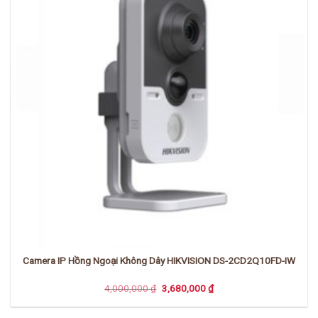
Camera IP Hồng Ngoại Không Dây HIKVISION DS-2CD2Q10FD-IW
Giá
Giá
4,000,000
₫
3,680,000
₫
gốc
hiện
là:
tại
4,000,000 ₫.
là: