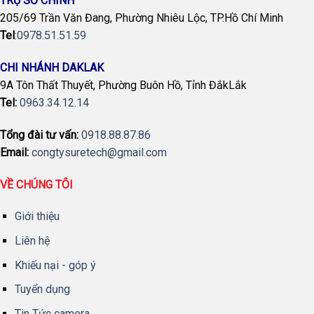
TRỤ SỞ CHÍNH
205/69 Trần Văn Đang, Phường Nhiêu Lộc, TP.Hồ Chí Minh
Tel
:
0978.51.51.59
CHI NHÁNH DAKLAK
9A Tôn Thất Thuyết, Phường Buôn Hồ, Tỉnh ĐắkLắk
Tel:
0963.34.12.14
Tổng đài tư vấn:
0918.88.87.86
Email:
congtysuretech@gmail.com
VỀ CHÚNG TÔI
Giới thiệu
Liên hệ
Khiếu nại - góp ý
Tuyển dụng
Tin Tức camera