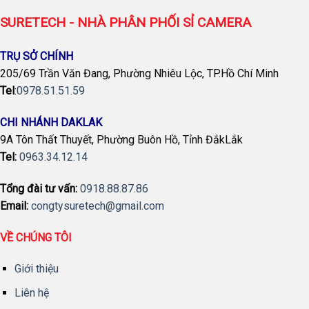
SURETECH - NHÀ PHÂN PHỐI SỈ CAMERA
TRỤ SỞ CHÍNH
205/69 Trần Văn Đang, Phường Nhiêu Lộc, TP.Hồ Chí Minh
Tel
:
0978.51.51.59
CHI NHÁNH DAKLAK
9A Tôn Thất Thuyết, Phường Buôn Hồ, Tỉnh ĐắkLắk
Tel:
0963.34.12.14
Tổng đài tư vấn:
0918.88.87.86
Email:
congtysuretech@gmail.com
VỀ CHÚNG TÔI
Giới thiệu
Liên hệ