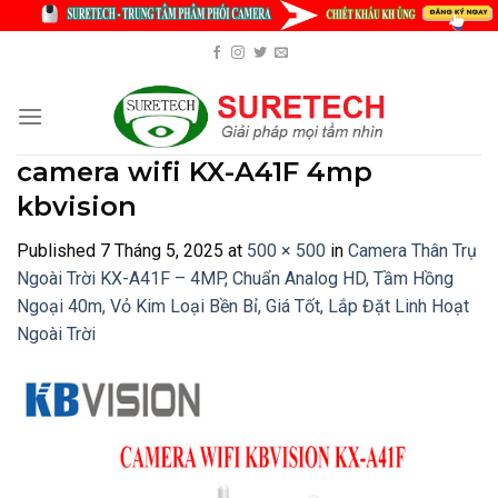
Skip
to
content
camera wifi KX-A41F 4mp
kbvision
Published
7 Tháng 5, 2025
at
500 × 500
in
Camera Thân Trụ
Ngoài Trời KX-A41F – 4MP, Chuẩn Analog HD, Tầm Hồng
Ngoại 40m, Vỏ Kim Loại Bền Bỉ, Giá Tốt, Lắp Đặt Linh Hoạt
Ngoài Trời