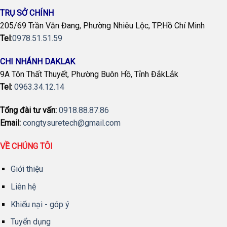
TRỤ SỞ CHÍNH
205/69 Trần Văn Đang, Phường Nhiêu Lộc, TP.Hồ Chí Minh
Tel
:
0978.51.51.59
CHI NHÁNH DAKLAK
9A Tôn Thất Thuyết, Phường Buôn Hồ, Tỉnh ĐắkLắk
Tel:
0963.34.12.14
Tổng đài tư vấn:
0918.88.87.86
Email:
congtysuretech@gmail.com
VỀ CHÚNG TÔI
Giới thiệu
Liên hệ
Khiếu nại - góp ý
Tuyển dụng