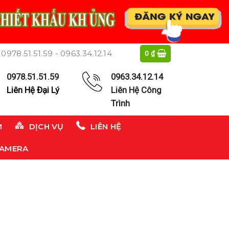
0978.51.51.59 - 0963.34.12.14
0
₫
0978.51.51.59
0963.34.12.14
Liên Hệ Đại Lý
Liên Hệ Công
Trình
M
DỊCH VỤ
LIÊN HỆ
CAMERA