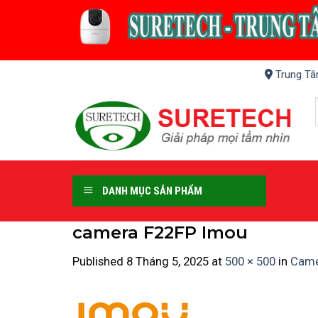
Skip
to
content
Trung Tâ
DANH MỤC SẢN PHẨM
camera F22FP Imou
Published
8 Tháng 5, 2025
at
500 × 500
in
Came