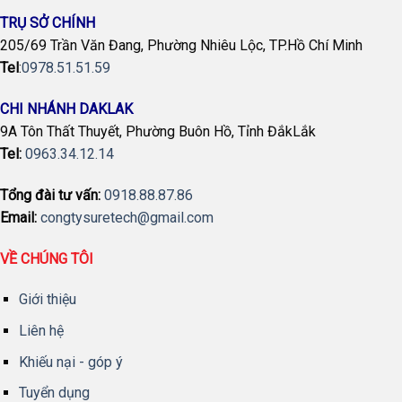
TRỤ SỞ CHÍNH
205/69 Trần Văn Đang, Phường Nhiêu Lộc, TP.Hồ Chí Minh
Tel
:
0978.51.51.59
CHI NHÁNH DAKLAK
9A Tôn Thất Thuyết, Phường Buôn Hồ, Tỉnh ĐắkLắk
Tel:
0963.34.12.14
Tổng đài tư vấn:
0918.88.87.86
Email:
congtysuretech@gmail.com
VỀ CHÚNG TÔI
Giới thiệu
Liên hệ
Khiếu nại - góp ý
Tuyển dụng