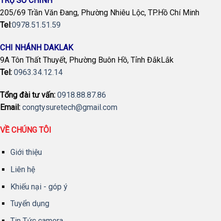
TRỤ SỞ CHÍNH
205/69 Trần Văn Đang, Phường Nhiêu Lộc, TP.Hồ Chí Minh
Tel
:
0978.51.51.59
CHI NHÁNH DAKLAK
9A Tôn Thất Thuyết, Phường Buôn Hồ, Tỉnh ĐắkLắk
Tel:
0963.34.12.14
Tổng đài tư vấn:
0918.88.87.86
Email:
congtysuretech@gmail.com
VỀ CHÚNG TÔI
Giới thiệu
Liên hệ
Khiếu nại - góp ý
Tuyển dụng
Tin Tức camera