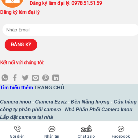
Đăng ký làm đại lý: 0978.51.51.59
Đăng ký làm đại lý
Kết nối với chúng tôi:
Tìm hiểu thêm
TRANG CHỦ
Camera imou
-
Camera Ezviz
-
Đèn Năng lượng
-
Cửa hàng
công ty phân phối camera
-
Nhà Phân Phối Camera Imou
-
Lắp đặt camera tại nhà
Copyright 2026 ©
Thiết kế bởi
Công Ty TNHH MTV SURETECH
Gọi điện
Nhắn tin
Chat zalo
Facebook