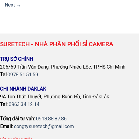
Next
→
SURETECH - NHÀ PHÂN PHỐI SỈ CAMERA
TRỤ SỞ CHÍNH
205/69 Trần Văn Đang, Phường Nhiêu Lộc, TP.Hồ Chí Minh
Tel
:
0978.51.51.59
CHI NHÁNH DAKLAK
9A Tôn Thất Thuyết, Phường Buôn Hồ, Tỉnh ĐắkLắk
Tel:
0963.34.12.14
Tổng đài tư vấn:
0918.88.87.86
Email:
congtysuretech@gmail.com