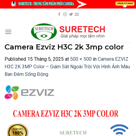
Skip
to
content
Camera Ezviz H3C 2k 3mp color
Published
15 Tháng 5, 2025
at
500 × 500
in
Camera EZVIZ
H3C 2K 3MP Color – Giám Sát Ngoài Trời Với Hình Ảnh Màu
Ban Đêm Sống Động