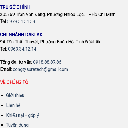
TRỤ SỞ CHÍNH
205/69 Trần Văn Đang, Phường Nhiêu Lộc, TP.Hồ Chí Minh
Tel
:
0978.51.51.59
CHI NHÁNH DAKLAK
9A Tôn Thất Thuyết, Phường Buôn Hồ, Tỉnh ĐắkLắk
Tel:
0963.34.12.14
Tổng đài tư vấn:
0918.88.87.86
Email:
congtysuretech@gmail.com
VỀ CHÚNG TÔI
Giới thiệu
Liên hệ
Khiếu nại - góp ý
Tuyển dụng