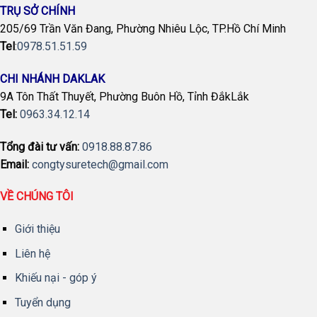
TRỤ SỞ CHÍNH
205/69 Trần Văn Đang, Phường Nhiêu Lộc, TP.Hồ Chí Minh
Tel
:
0978.51.51.59
CHI NHÁNH DAKLAK
9A Tôn Thất Thuyết, Phường Buôn Hồ, Tỉnh ĐắkLắk
Tel:
0963.34.12.14
Tổng đài tư vấn:
0918.88.87.86
Email:
congtysuretech@gmail.com
VỀ CHÚNG TÔI
Giới thiệu
Liên hệ
Khiếu nại - góp ý
Tuyển dụng