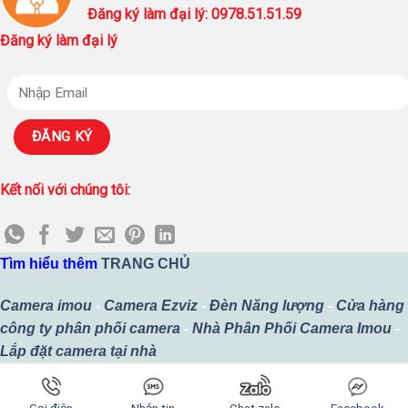
Đăng ký làm đại lý: 0978.51.51.59
Đăng ký làm đại lý
Kết nối với chúng tôi:
Tìm hiểu thêm
TRANG CHỦ
Camera imou
-
Camera Ezviz
-
Đèn Năng lượng
-
Cửa hàng
công ty phân phối camera
-
Nhà Phân Phối Camera Imou
-
Lắp đặt camera tại nhà
Copyright 2026 ©
Thiết kế bởi
Công Ty TNHH MTV SURETECH
Gọi điện
Nhắn tin
Chat zalo
Facebook