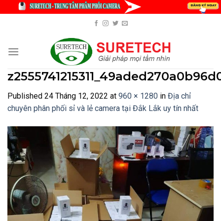
Skip
to
content
z2555741215311_49aded270a0b96d
Published
24 Tháng 12, 2022
at
960 × 1280
in
Địa chỉ
chuyên phân phối sỉ và lẻ camera tại Đắk Lắk uy tín nhất