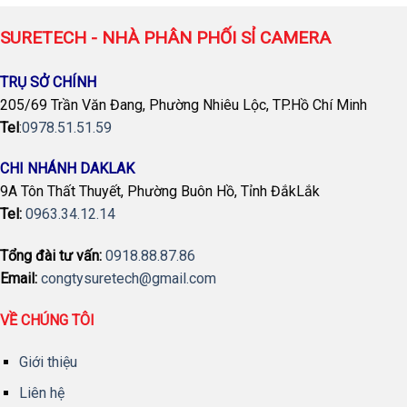
SURETECH - NHÀ PHÂN PHỐI SỈ CAMERA
TRỤ SỞ CHÍNH
205/69 Trần Văn Đang, Phường Nhiêu Lộc, TP.Hồ Chí Minh
Tel
:
0978.51.51.59
CHI NHÁNH DAKLAK
9A Tôn Thất Thuyết, Phường Buôn Hồ, Tỉnh ĐắkLắk
Tel:
0963.34.12.14
Tổng đài tư vấn:
0918.88.87.86
Email:
congtysuretech@gmail.com
VỀ CHÚNG TÔI
Giới thiệu
Liên hệ