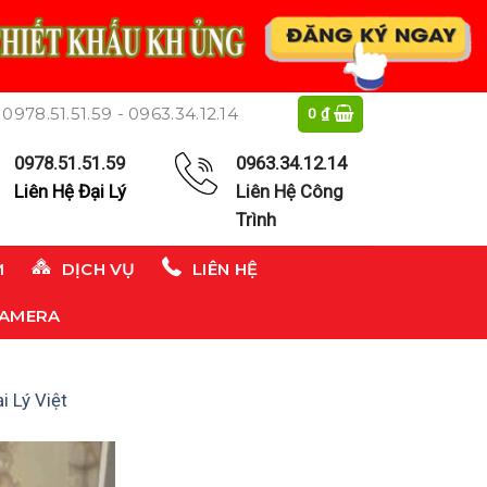
0978.51.51.59 - 0963.34.12.14
0
₫
0978.51.51.59
0963.34.12.14
Liên Hệ Đại Lý
Liên Hệ Công
Trình
M
DỊCH VỤ
LIÊN HỆ
CAMERA
 Lý Việt