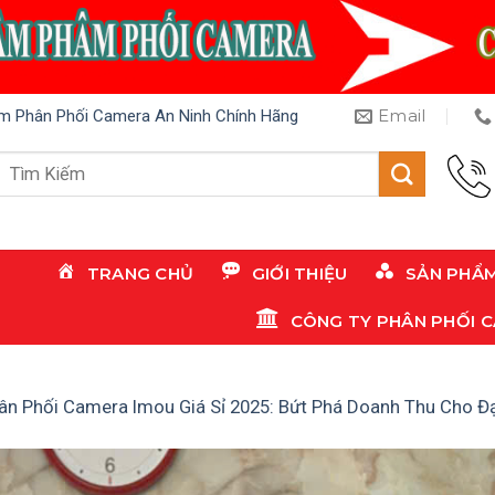
Email
m Phân Phối Camera An Ninh Chính Hãng
Tìm
kiếm:
TRANG CHỦ
GIỚI THIỆU
SẢN PHẨ
CÔNG TY PHÂN PHỐI 
ân Phối Camera Imou Giá Sỉ 2025: Bứt Phá Doanh Thu Cho Đại