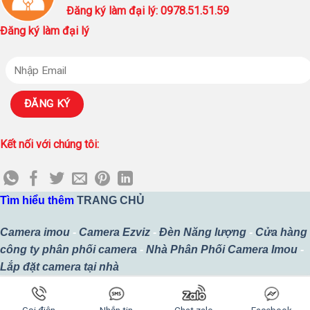
Đăng ký làm đại lý: 0978.51.51.59
Đăng ký làm đại lý
Kết nối với chúng tôi:
Tìm hiểu thêm
TRANG CHỦ
Camera imou
-
Camera Ezviz
-
Đèn Năng lượng
-
Cửa hàng
công ty phân phối camera
-
Nhà Phân Phối Camera Imou
-
Lắp đặt camera tại nhà
Copyright 2026 ©
Thiết kế bởi
Công Ty TNHH MTV SURETECH
Gọi điện
Nhắn tin
Chat zalo
Facebook