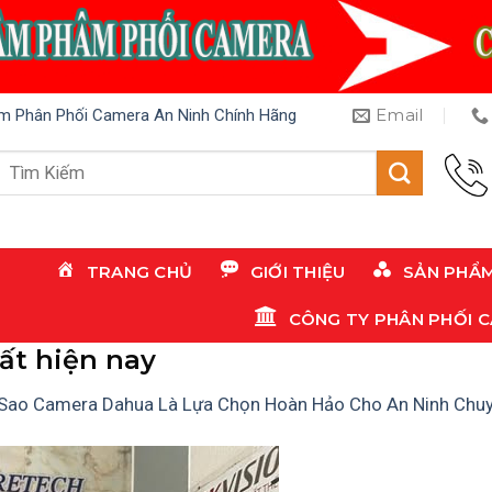
Email
m Phân Phối Camera An Ninh Chính Hãng
Tìm
kiếm:
TRANG CHỦ
GIỚI THIỆU
SẢN PHẨ
CÔNG TY PHÂN PHỐI 
ất hiện nay
 Sao Camera Dahua Là Lựa Chọn Hoàn Hảo Cho An Ninh Chu