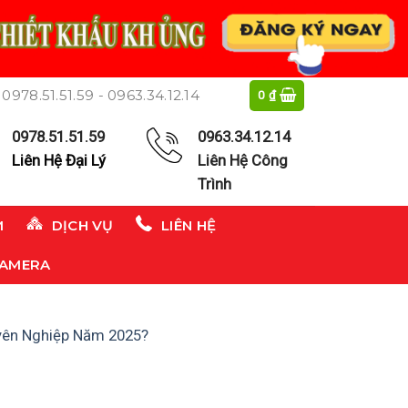
0978.51.51.59 - 0963.34.12.14
0
₫
0978.51.51.59
0963.34.12.14
Liên Hệ Đại Lý
Liên Hệ Công
Trình
M
DỊCH VỤ
LIÊN HỆ
CAMERA
yên Nghiệp Năm 2025?