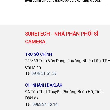
Both comments and trackbacks are currently closed.
SURETECH - NHÀ PHÂN PHỐI SỈ
CAMERA
TRỤ SỞ CHÍNH
205/69 Trần Văn Đang, Phường Nhiêu Lộc, TP.
Chí Minh
Tel
:
0978.51.51.59
CHI NHÁNH DAKLAK
9A Tôn Thất Thuyết, Phường Buôn Hồ, Tỉnh
ĐắkLắk
Tel:
0963.34.12.14