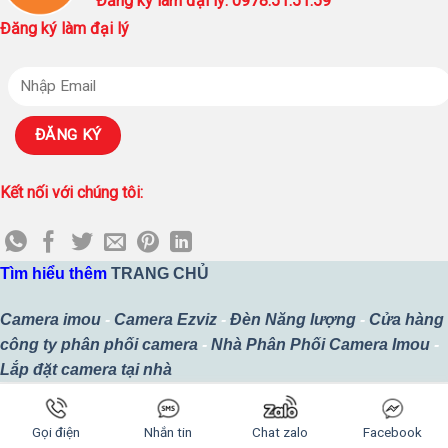
Đăng ký làm đại lý: 0978.51.51.59
Đăng ký làm đại lý
Kết nối với chúng tôi:
Tìm hiểu thêm
TRANG CHỦ
Camera imou
-
Camera Ezviz
-
Đèn Năng lượng
-
Cửa hàng
công ty phân phối camera
-
Nhà Phân Phối Camera Imou
-
Lắp đặt camera tại nhà
Copyright 2026 ©
Thiết kế bởi
Công Ty TNHH MTV SURETECH
Gọi điện
Nhắn tin
Chat zalo
Facebook