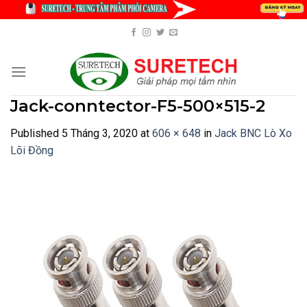
Skip
to
content
Jack-conntector-F5-500×515-2
Published
5 Tháng 3, 2020
at
606 × 648
in
Jack BNC Lò Xo
Lõi Đồng