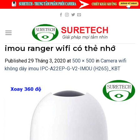
Skip
to
content
imou ranger wifi có thẻ nhớ
Published
29 Tháng 3, 2020
at
500 × 500
in
Camera wifi
không dây imou IPC-A22EP-G-V2-IMOU (H265)_KBT