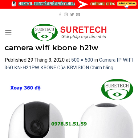
Skip
to
content
camera wifi kbone h21w
Published
29 Tháng 3, 2020
at
500 × 500
in
Camera IP WIFI
360 KN-H21PW KBONE Của KBVISION Chính hãng