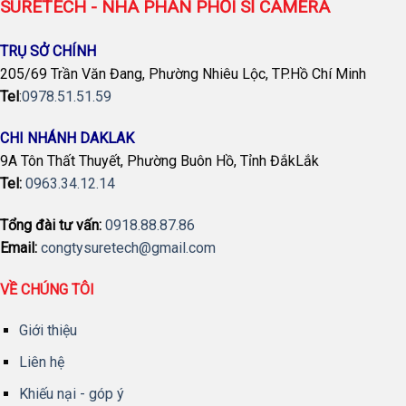
SURETECH - NHÀ PHÂN PHỐI SỈ CAMERA
TRỤ SỞ CHÍNH
205/69 Trần Văn Đang, Phường Nhiêu Lộc, TP.Hồ Chí Minh
Tel
:
0978.51.51.59
CHI NHÁNH DAKLAK
9A Tôn Thất Thuyết, Phường Buôn Hồ, Tỉnh ĐắkLắk
Tel:
0963.34.12.14
Tổng đài tư vấn:
0918.88.87.86
Email:
congtysuretech@gmail.com
VỀ CHÚNG TÔI
Giới thiệu
Liên hệ
Khiếu nại - góp ý