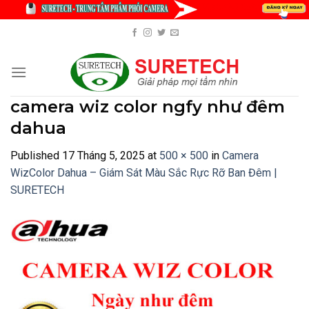
Skip
to
content
camera wiz color ngfy như đêm
dahua
Published
17 Tháng 5, 2025
at
500 × 500
in
Camera
WizColor Dahua – Giám Sát Màu Sắc Rực Rỡ Ban Đêm |
SURETECH