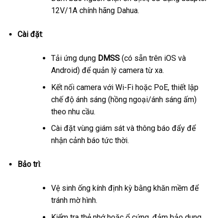
12V/1A chính hãng Dahua.
Cài đặt
:
Tải ứng dụng
DMSS
(có sẵn trên iOS và
Android) để quản lý camera từ xa.
Kết nối camera với Wi-Fi hoặc PoE, thiết lập
chế độ ánh sáng (hồng ngoại/ánh sáng ấm)
theo nhu cầu.
Cài đặt vùng giám sát và thông báo đẩy để
nhận cảnh báo tức thời.
Bảo trì
:
Vệ sinh ống kính định kỳ bằng khăn mềm để
tránh mờ hình.
Kiểm tra thẻ nhớ hoặc ổ cứng, đảm bảo dung