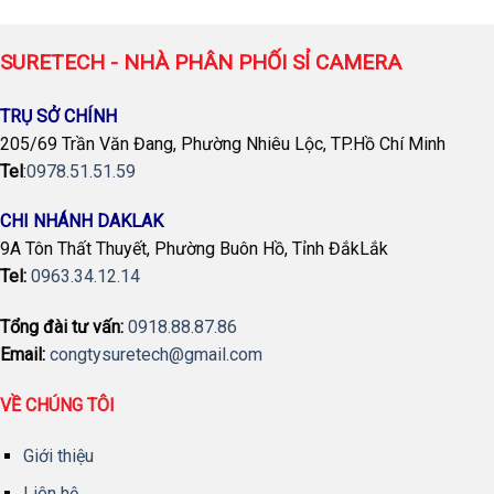
SURETECH - NHÀ PHÂN PHỐI SỈ CAMERA
TRỤ SỞ CHÍNH
205/69 Trần Văn Đang, Phường Nhiêu Lộc, TP.Hồ Chí Minh
Tel
:
0978.51.51.59
CHI NHÁNH DAKLAK
9A Tôn Thất Thuyết, Phường Buôn Hồ, Tỉnh ĐắkLắk
Tel:
0963.34.12.14
Tổng đài tư vấn:
0918.88.87.86
Email:
congtysuretech@gmail.com
VỀ CHÚNG TÔI
Giới thiệu
Liên hệ