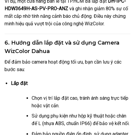
Ví dụ, một cửa hàng bán lẻ tại TP.HCM đã lắp đặt
DH-IPC-
HDW3649H-AS-PV-PRO-ANZ
và ghi nhận giảm 80% sự cố
mất cắp nhờ tính năng cảnh báo chủ động. Điều này chứng
minh hiệu quả vượt trội của công nghệ WizColor.
6. Hướng dẫn lắp đặt và sử dụng Camera
WizColor Dahua
Để đảm bảo camera hoạt động tối ưu, bạn cần lưu ý các
bước sau:
Lắp đặt
:
Chọn vị trí lắp đặt cao, tránh ánh sáng trực tiếp
hoặc vật cản.
Sử dụng phụ kiện như hộp kỹ thuật hoặc chân
đế L (nhựa ABS, chuẩn IP66) để bảo vệ kết nối.
Đảm bảo nguồn điện ổn định, sử dụng adapter