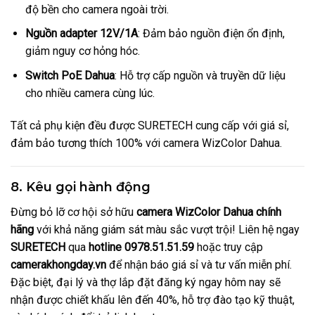
độ bền cho camera ngoài trời.
Nguồn adapter 12V/1A
: Đảm bảo nguồn điện ổn định,
giảm nguy cơ hỏng hóc.
Switch PoE Dahua
: Hỗ trợ cấp nguồn và truyền dữ liệu
cho nhiều camera cùng lúc.
Tất cả phụ kiện đều được SURETECH cung cấp với giá sỉ,
đảm bảo tương thích 100% với camera WizColor Dahua.
8. Kêu gọi hành động
Đừng bỏ lỡ cơ hội sở hữu
camera WizColor Dahua chính
hãng
với khả năng giám sát màu sắc vượt trội! Liên hệ ngay
SURETECH
qua
hotline 0978.51.51.59
hoặc truy cập
camerakhongday.vn
để nhận báo giá sỉ và tư vấn miễn phí.
Đặc biệt, đại lý và thợ lắp đặt đăng ký ngay hôm nay sẽ
nhận được chiết khấu lên đến 40%, hỗ trợ đào tạo kỹ thuật,