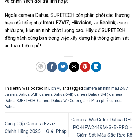
và chính sách đổi trả linh hoạt.
Ngoài camera Dahua, SURETECH còn phân phối các thương
hiệu nổi tiếng như
Imou
,
EZVIZ
,
Hikvision
, và
Reolink
, cùng
nhiều phụ kiện an ninh chất lượng cao. Hãy để SURETECH
đồng hành cùng bạn trong việc xây dựng hệ thống giám sát
an toàn, hiệu quả!
This entry was posted in
Dịch Vụ
and tagged
camera an ninh màu 24/7
,
camera Dahua 5MP
,
camera Dahua 6MP
,
camera Dahua 8MP
,
camera
Dahua SURETECH
,
Camera Dahua WizColor giá sỉ
,
Phân phối camera
Dahua
.
Camera WizColor Dahua DH-
Cung Cấp Camera Ezviz
IPC-HFW2449M-S-B-PRO –
Chính Hãng 2025 – Giải Pháp
Giám Sát Màu Sắc Rực Rỡ