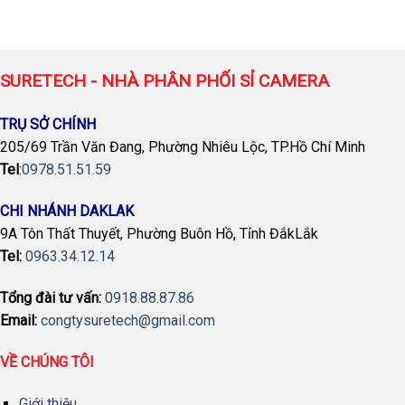
SURETECH - NHÀ PHÂN PHỐI SỈ CAMERA
TRỤ SỞ CHÍNH
205/69 Trần Văn Đang, Phường Nhiêu Lộc, TP.Hồ Chí Minh
Tel
:
0978.51.51.59
CHI NHÁNH DAKLAK
9A Tôn Thất Thuyết, Phường Buôn Hồ, Tỉnh ĐắkLắk
Tel:
0963.34.12.14
Tổng đài tư vấn:
0918.88.87.86
Email:
congtysuretech@gmail.com
VỀ CHÚNG TÔI
Giới thiệu