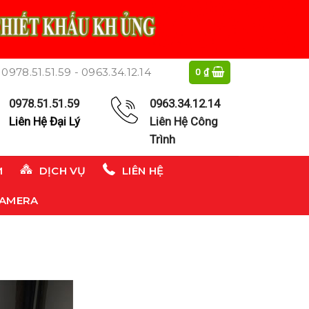
0978.51.51.59 - 0963.34.12.14
0
₫
0978.51.51.59
0963.34.12.14
Liên Hệ Đại Lý
Liên Hệ Công
Trình
M
DỊCH VỤ
LIÊN HỆ
CAMERA