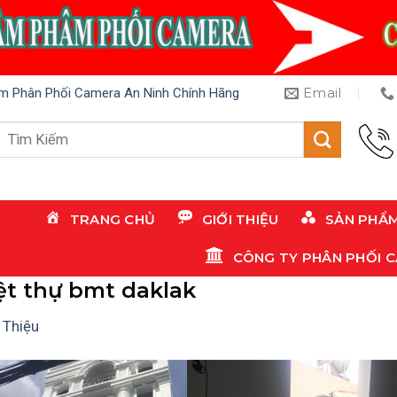
Email
m Phân Phối Camera An Ninh Chính Hãng
Tìm
kiếm:
TRANG CHỦ
GIỚI THIỆU
SẢN PHẨ
CÔNG TY PHÂN PHỐI 
ệt thự bmt daklak
 Thiệu