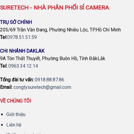
SURETECH - NHÀ PHÂN PHỐI SỈ CAMERA
TRỤ SỞ CHÍNH
205/69 Trần Văn Đang, Phường Nhiêu Lộc, TP.Hồ Chí Minh
Tel
:
0978.51.51.59
CHI NHÁNH DAKLAK
9A Tôn Thất Thuyết, Phường Buôn Hồ, Tỉnh ĐắkLắk
Tel:
0963.34.12.14
Tổng đài tư vấn:
0918.88.87.86
Email:
congtysuretech@gmail.com
VỀ CHÚNG TÔI
Giới thiệu
Liên hệ