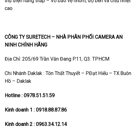
thụ điện năng thấp – Vỏ bảo vệ nhôm, độ bền và chịu nhiệt
cao
CÔNG TY SURETECH – NHÀ PHÂN PHỐI CAMERA AN
NINH CHÍNH HÃNG
Địa Chỉ: 205/69 Trần Văn Đang P.11, Q3. TPHCM
Chi Nhánh Daklak : Tôn Thất Thuyết – P.Đạt Hiếu – TX.Buôn
Hồ – Daklak
Hotline : 0978.51.51.59
Kinh doanh 1 : 0918.88.87.86
Kinh doanh 2 : 0963.34.12.14