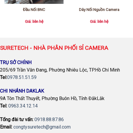
Đầu Nối BNC
Dây Nối Nguồn Camera
Giá: liên hệ
Giá: liên hệ
SURETECH - NHÀ PHÂN PHỐI SỈ CAMERA
TRỤ SỞ CHÍNH
205/69 Trần Văn Đang, Phường Nhiêu Lộc, TP.Hồ Chí Minh
Tel
:
0978.51.51.59
CHI NHÁNH DAKLAK
9A Tôn Thất Thuyết, Phường Buôn Hồ, Tỉnh ĐắkLắk
Tel:
0963.34.12.14
Tổng đài tư vấn:
0918.88.87.86
Email:
congtysuretech@gmail.com