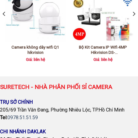
Camera không dây wifi Q1
Bộ Kit Camera IP Wifi 4MP
hikvision
Hikvision DS-
J142I/NKS424W03H – Giải Pháp
Giá: liên hệ
Giá: liên hệ
An Ninh Từ SURETECH
SURETECH - NHÀ PHÂN PHỐI SỈ CAMERA
TRỤ SỞ CHÍNH
205/69 Trần Văn Đang, Phường Nhiêu Lộc, TP.Hồ Chí Minh
Tel
:
0978.51.51.59
CHI NHÁNH DAKLAK