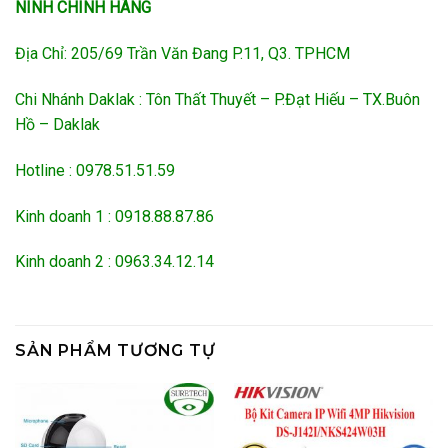
NINH CHÍNH HÃNG
Địa Chỉ: 205/69 Trần Văn Đang P.11, Q3. TPHCM
Chi Nhánh Daklak : Tôn Thất Thuyết – P.Đạt Hiếu – TX.Buôn
Hồ – Daklak
Hotline : 0978.51.51.59
Kinh doanh 1 : 0918.88.87.86
Kinh doanh 2 : 0963.34.12.14
SẢN PHẨM TƯƠNG TỰ