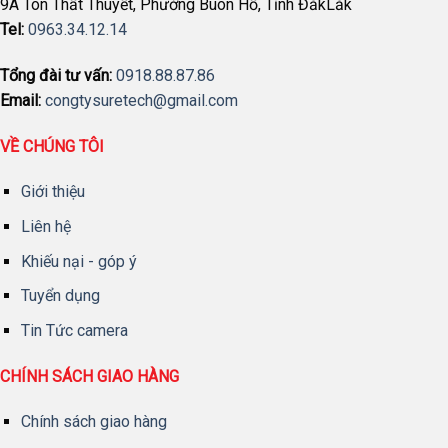
9A Tôn Thất Thuyết, Phường Buôn Hồ, Tỉnh ĐắkLắk
Tel:
0963.34.12.14
Tổng đài tư vấn:
0918.88.87.86
Email:
congtysuretech@gmail.com
VỀ CHÚNG TÔI
Giới thiệu
Liên hệ
Khiếu nại - góp ý
Tuyển dụng
Tin Tức camera
CHÍNH SÁCH GIAO HÀNG
Chính sách giao hàng