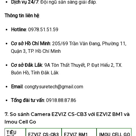
Dịch vụ 24/7
: Đội ngũ sẵn sàng giải đáp.
Thông tin liên hệ
:
Hotline
: 0978.51.51.59
Cơ sở Hồ Chí Minh
: 205/69 Trần Văn Đang, Phường 11,
Quận 3, TP. Hồ Chí Minh
Cơ sở Đắk Lắk
: 9A Tôn Thất Thuyết, P. Đạt Hiếu 2, TX.
Buôn Hồ, Tỉnh Đắk Lắk
Email
: congtysuretech@gmail.com
Tổng đài tư vấn
: 0918.88.87.86
7. So sánh Camera EZVIZ CS-CB3 với EZVIZ BM1 và
Imou Cell Go
TIÊU
EZVIZ CS-CB3
EZVIZ BM1
IMOU CELL GO