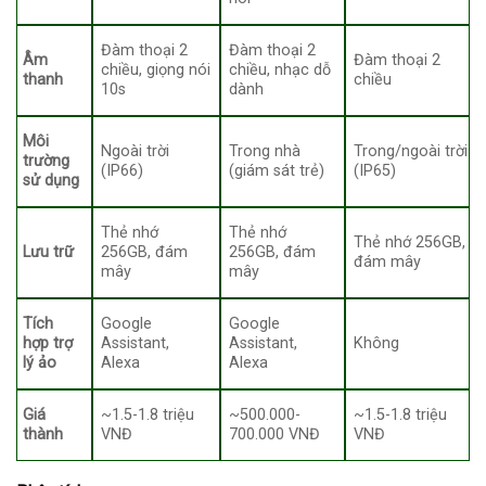
Đàm thoại 2
Đàm thoại 2
Âm
Đàm thoại 2
chiều, giọng nói
chiều, nhạc dỗ
thanh
chiều
10s
dành
Môi
Ngoài trời
Trong nhà
Trong/ngoài trời
trường
(IP66)
(giám sát trẻ)
(IP65)
sử dụng
Thẻ nhớ
Thẻ nhớ
Thẻ nhớ 256GB,
Lưu trữ
256GB, đám
256GB, đám
đám mây
mây
mây
Tích
Google
Google
hợp trợ
Assistant,
Assistant,
Không
lý ảo
Alexa
Alexa
Giá
~1.5-1.8 triệu
~500.000-
~1.5-1.8 triệu
thành
VNĐ
700.000 VNĐ
VNĐ