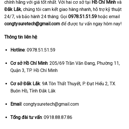
chính hãng với giá tốt nhất. Với hai cơ sở tại
Hồ Chí Minh
và
Đắk Lắk
, chúng tôi cam kết giao hàng nhanh, hỗ trợ kỹ thuật
24/7, và bảo hành 24 tháng. Gọi
0978.51.51.59
hoặc email
congtysuretech@gmail.com
để được tư vấn ngay hôm nay!
Thông tin liên hệ
:
Hotline
: 0978.51.51.59
Cơ sở Hồ Chí Minh
: 205/69 Trần Văn Đang, Phường 11,
Quận 3, TP. Hồ Chí Minh
Cơ sở Đắk Lắk
: 9A Tôn Thất Thuyết, P. Đạt Hiếu 2, TX.
Buôn Hồ, Tỉnh Đắk Lắk
Email
: congtysuretech@gmail.com
Tổng đài tư vấn
: 0918.88.87.86