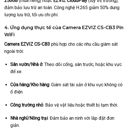
256GB
(mua riêng) hoặc
EZVIZ CloudPlay
(tùy thị trường),
đảm bảo lưu trữ an toàn. Công nghệ H.265 giảm 50% dung
lượng lưu trữ, tối ưu chi phí.
4. Ứng dụng thực tế của Camera EZVIZ CS-CB3 Pin
WiFi
Camera EZVIZ CS-CB3
phù hợp cho các nhu cầu giám sát
ngoài trời:
Sân vườn/Nhà ở
: Theo dõi cổng, sân trước, hoặc khu vực
để xe.
Cửa hàng/Kho hàng
: Giám sát tài sản ở khu vực không có
ổ điện.
Công trường nhỏ
: Bảo vệ vật liệu hoặc thiết bị tạm thời.
Nhà nghỉ/Nông trại
: Đảm bảo an ninh với lắp đặt đơn
giản.