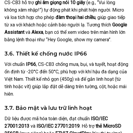
CS-CB3 hỗ trợ
ghi âm giọng nói 10 giây
(e.g., “Vui lòng
không xâm nhập!”) tự động phát khi phát hiện người. Micro
và loa tích hợp cho phép
đàm thoại hai chiều
, giúp giao tiếp
từ xa với khách hoặc cảnh báo người lạ. Tương thích
Google
Assistant
và
Alexa
, bạn có thể xem video trên màn hình lớn
bằng lệnh thoại như “Hey Google, show my camera”.
3.6. Thiết kế chống nước IP66
Với chuẩn
IP66
, CS-CB3 chống mưa, bụi, và tuyết, hoạt động
ổn định từ -20°C đến 50°C, phù hợp với khí hậu đa dạng của
Việt Nam. Thiết kế nhỏ gọn (450g) và đế gắn linh hoạt (từ
tính hoặc vít) giúp lắp đặt dễ dàng trên tường, cột, hoặc mái
hiên.
3.7. Bảo mật và lưu trữ linh hoạt
Dữ liệu được mã hóa toàn diện, đạt chuẩn
ISO/IEC
27001:2013
và
ISO/IEC 27701:2019
. Hỗ trợ
thẻ MicroSD