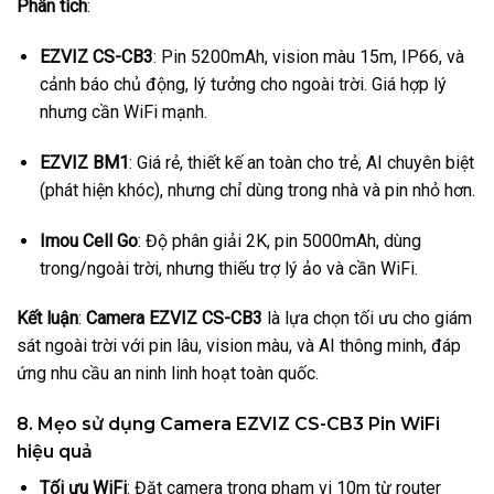
Phân tích
:
EZVIZ CS-CB3
: Pin 5200mAh, vision màu 15m, IP66, và
cảnh báo chủ động, lý tưởng cho ngoài trời. Giá hợp lý
nhưng cần WiFi mạnh.
EZVIZ BM1
: Giá rẻ, thiết kế an toàn cho trẻ, AI chuyên biệt
(phát hiện khóc), nhưng chỉ dùng trong nhà và pin nhỏ hơn.
Imou Cell Go
: Độ phân giải 2K, pin 5000mAh, dùng
trong/ngoài trời, nhưng thiếu trợ lý ảo và cần WiFi.
Kết luận
:
Camera EZVIZ CS-CB3
là lựa chọn tối ưu cho giám
sát ngoài trời với pin lâu, vision màu, và AI thông minh, đáp
ứng nhu cầu an ninh linh hoạt toàn quốc.
8. Mẹo sử dụng Camera EZVIZ CS-CB3 Pin WiFi
hiệu quả
Tối ưu WiFi
: Đặt camera trong phạm vi 10m từ router