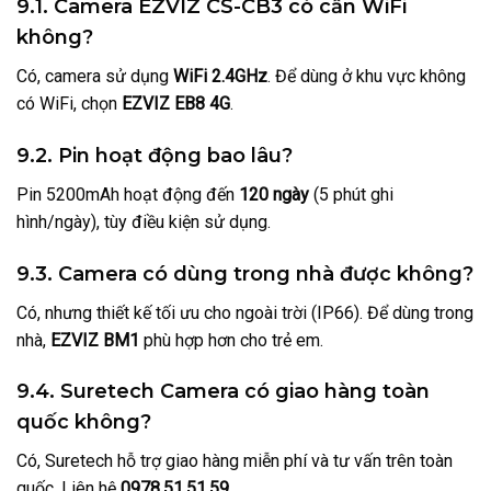
9.1. Camera EZVIZ CS-CB3 có cần WiFi
không?
Có, camera sử dụng
WiFi 2.4GHz
. Để dùng ở khu vực không
có WiFi, chọn
EZVIZ EB8 4G
.
9.2. Pin hoạt động bao lâu?
Pin 5200mAh hoạt động đến
120 ngày
(5 phút ghi
hình/ngày), tùy điều kiện sử dụng.
9.3. Camera có dùng trong nhà được không?
Có, nhưng thiết kế tối ưu cho ngoài trời (IP66). Để dùng trong
nhà,
EZVIZ BM1
phù hợp hơn cho trẻ em.
9.4. Suretech Camera có giao hàng toàn
quốc không?
Có, Suretech hỗ trợ giao hàng miễn phí và tư vấn trên toàn
quốc. Liên hệ
0978.51.51.59
.