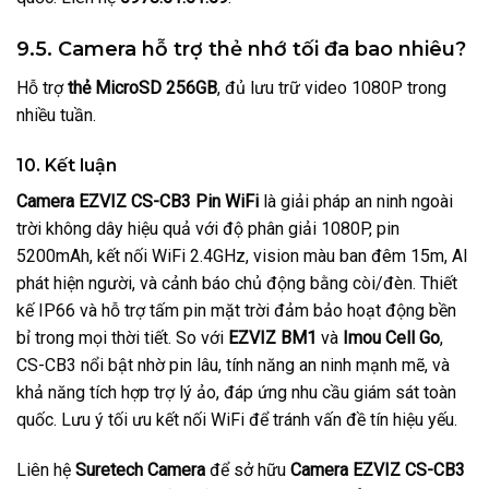
9.5. Camera hỗ trợ thẻ nhớ tối đa bao nhiêu?
Hỗ trợ
thẻ MicroSD 256GB
, đủ lưu trữ video 1080P trong
nhiều tuần.
10. Kết luận
Camera EZVIZ CS-CB3 Pin WiFi
là giải pháp an ninh ngoài
trời không dây hiệu quả với độ phân giải 1080P, pin
5200mAh, kết nối WiFi 2.4GHz, vision màu ban đêm 15m, AI
phát hiện người, và cảnh báo chủ động bằng còi/đèn. Thiết
kế IP66 và hỗ trợ tấm pin mặt trời đảm bảo hoạt động bền
bỉ trong mọi thời tiết. So với
EZVIZ BM1
và
Imou Cell Go
,
CS-CB3 nổi bật nhờ pin lâu, tính năng an ninh mạnh mẽ, và
khả năng tích hợp trợ lý ảo, đáp ứng nhu cầu giám sát toàn
quốc. Lưu ý tối ưu kết nối WiFi để tránh vấn đề tín hiệu yếu.
Liên hệ
Suretech Camera
để sở hữu
Camera EZVIZ CS-CB3