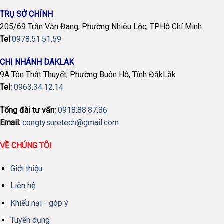
TRỤ SỞ CHÍNH
205/69 Trần Văn Đang, Phường Nhiêu Lộc, TP.Hồ Chí Minh
Tel
:
0978.51.51.59
CHI NHÁNH DAKLAK
9A Tôn Thất Thuyết, Phường Buôn Hồ, Tỉnh ĐắkLắk
Tel:
0963.34.12.14
Tổng đài tư vấn:
0918.88.87.86
Email:
congtysuretech@gmail.com
VỀ CHÚNG TÔI
Giới thiệu
Liên hệ
Khiếu nại - góp ý
Tuyển dụng