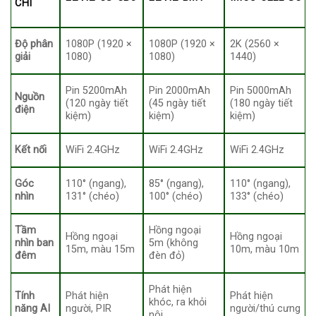
CHÍ
Độ phân
1080P (1920 ×
1080P (1920 ×
2K (2560 ×
giải
1080)
1080)
1440)
Pin 5200mAh
Pin 2000mAh
Pin 5000mAh
Nguồn
(120 ngày tiết
(45 ngày tiết
(180 ngày tiết
điện
kiệm)
kiệm)
kiệm)
Kết nối
WiFi 2.4GHz
WiFi 2.4GHz
WiFi 2.4GHz
Góc
110° (ngang),
85° (ngang),
110° (ngang),
nhìn
131° (chéo)
100° (chéo)
133° (chéo)
Tầm
Hồng ngoại
Hồng ngoại
Hồng ngoại
nhìn ban
5m (không
15m, màu 15m
10m, màu 10m
đêm
đèn đỏ)
Phát hiện
Tính
Phát hiện
Phát hiện
khóc, ra khỏi
năng AI
người, PIR
người/thú cưng
nôi