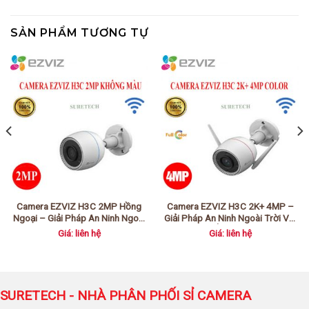
SẢN PHẨM TƯƠNG TỰ
Camera EZVIZ H3C 2MP Hồng
Camera EZVIZ H3C 2K+ 4MP –
Ngoại – Giải Pháp An Ninh Ngoài
Giải Pháp An Ninh Ngoài Trời Với
Trời Chất Lượng Cao
Hình Ảnh Siêu Nét
Giá: liên hệ
Giá: liên hệ
SURETECH - NHÀ PHÂN PHỐI SỈ CAMERA