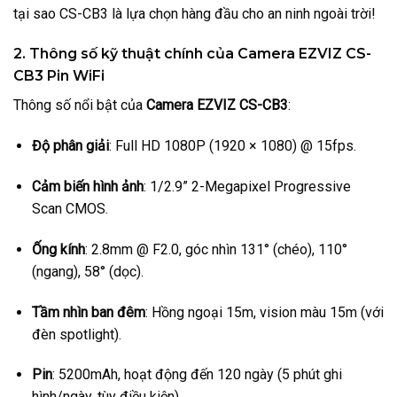
tại sao CS-CB3 là lựa chọn hàng đầu cho an ninh ngoài trời!
2. Thông số kỹ thuật chính của Camera EZVIZ CS-
CB3 Pin WiFi
Thông số nổi bật của
Camera EZVIZ CS-CB3
:
Độ phân giải
: Full HD 1080P (1920 × 1080) @ 15fps.
Cảm biến hình ảnh
: 1/2.9” 2-Megapixel Progressive
Scan CMOS.
Ống kính
: 2.8mm @ F2.0, góc nhìn 131° (chéo), 110°
(ngang), 58° (dọc).
Tầm nhìn ban đêm
: Hồng ngoại 15m, vision màu 15m (với
đèn spotlight).
Pin
: 5200mAh, hoạt động đến 120 ngày (5 phút ghi
hình/ngày, tùy điều kiện).