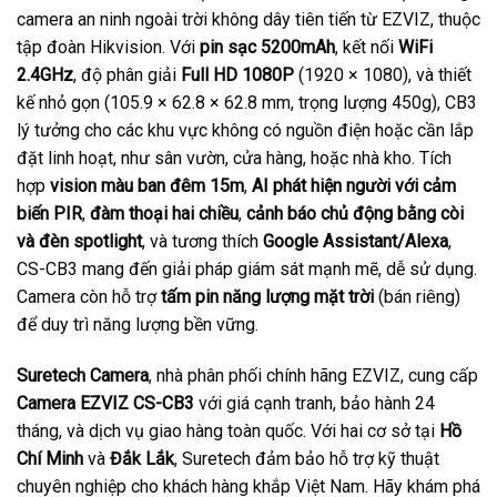
camera an ninh ngoài trời không dây tiên tiến từ EZVIZ, thuộc
tập đoàn Hikvision. Với
pin sạc 5200mAh
, kết nối
WiFi
2.4GHz
, độ phân giải
Full HD 1080P
(1920 × 1080), và thiết
kế nhỏ gọn (105.9 × 62.8 × 62.8 mm, trọng lượng 450g), CB3
lý tưởng cho các khu vực không có nguồn điện hoặc cần lắp
đặt linh hoạt, như sân vườn, cửa hàng, hoặc nhà kho. Tích
hợp
vision màu ban đêm 15m
,
AI phát hiện người với cảm
biến PIR
,
đàm thoại hai chiều
,
cảnh báo chủ động bằng còi
và đèn spotlight
, và tương thích
Google Assistant/Alexa
,
CS-CB3 mang đến giải pháp giám sát mạnh mẽ, dễ sử dụng.
Camera còn hỗ trợ
tấm pin năng lượng mặt trời
(bán riêng)
để duy trì năng lượng bền vững.
Suretech Camera
, nhà phân phối chính hãng EZVIZ, cung cấp
Camera EZVIZ CS-CB3
với giá cạnh tranh, bảo hành 24
tháng, và dịch vụ giao hàng toàn quốc. Với hai cơ sở tại
Hồ
Chí Minh
và
Đắk Lắk
, Suretech đảm bảo hỗ trợ kỹ thuật
chuyên nghiệp cho khách hàng khắp Việt Nam. Hãy khám phá