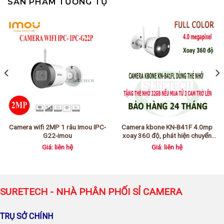
SẢN PHẨM TƯƠNG TỰ
Camera wifi 2MP 1 râu Imou IPC-
Camera kbone KN-B41F 4.0mp
G22-imou
xoay 360 độ, phát hiện chuyển
động có màu ban đêm
Giá: liên hệ
Giá: liên hệ
SURETECH - NHÀ PHÂN PHỐI SỈ CAMERA
TRỤ SỞ CHÍNH