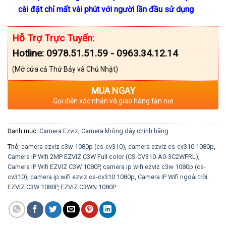
cài đặt chỉ mất vài phút với người lần đầu sử dụng
Hỗ Trợ Trực Tuyến:
Hotline: 0978.51.51.59 - 0963.34.12.14
(Mở cửa cả Thứ Bảy và Chủ Nhật)
MUA NGAY
Gọi điện xác nhận và giao hàng tận nơi
Danh mục:
Camera Ezviz
,
Camera không dây chính hãng
Thẻ:
camera ezviz c3w 1080p (cs-cv310)
,
camera ezviz cs-cv310 1080p
,
Camera IP Wifi 2MP EZVIZ C3W Full color (CS-CV310-A0-3C2WFRL)
,
Camera IP Wifi EZVIZ C3W 1080P
,
camera ip wifi ezviz c3w 1080p (cs-
cv310)
,
camera ip wifi ezviz cs-cv310 1080p
,
Camera IP Wifi ngoài trời
EZVIZ C3W 1080P
,
EZVIZ C3WN 1080P