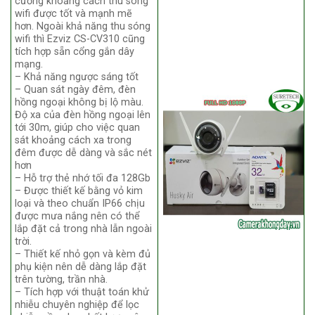
cường khoảng cách thu sóng
wifi được tốt và mạnh mẽ
hơn. Ngoài khả năng thu sóng
wifi thì Ezviz CS-CV310 cũng
tích hợp sẵn cổng gắn dây
mạng.
– Khả năng ngược sáng tốt
– Quan sát ngày đêm, đèn
hồng ngoại không bị lộ màu.
Độ xa của đèn hồng ngoại lên
tới 30m, giúp cho việc quan
sát khoảng cách xa trong
đêm được dễ dàng và sắc nét
hơn
– Hỗ trợ thẻ nhớ tối đa 128Gb
– Được thiết kế bằng vỏ kim
loại và theo chuẩn IP66 chịu
được mưa nắng nên có thể
lắp đặt cả trong nhà lẫn ngoài
trời.
– Thiết kế nhỏ gọn và kèm đủ
phụ kiện nên dễ dàng lắp đặt
trên tường, trần nhà.
– Tích hợp với thuật toán khử
nhiễu chuyên nghiệp để lọc