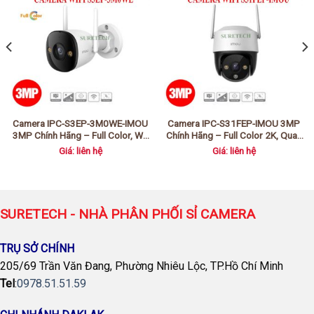
Camera IPC-S3EP-3M0WE-IMOU
Camera IPC-S31FEP-IMOU 3MP
3MP Chính Hãng – Full Color, Wi-
Chính Hãng – Full Color 2K, Quay
Fi 6, Chống Nước IP67
Quét 360°, IP66
Giá: liên hệ
Giá: liên hệ
SURETECH - NHÀ PHÂN PHỐI SỈ CAMERA
TRỤ SỞ CHÍNH
205/69 Trần Văn Đang, Phường Nhiêu Lộc, TP.Hồ Chí Minh
Tel
:
0978.51.51.59