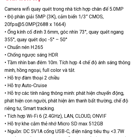
Camera wifi quay quét trong nhà tích hợp chân đế 5.0MP
• Độ phân giải 5MP (3K), cảm biến 1/3” CMOS,
20fps@5.0MP(2688 x 1664)
• Ống kính cố đinh 3.6mm, góc nhìn 73°, quay quét ngang
355°, quay quét dọc -5° – 50°
• Chuẩn nén H.265
• Chống ngược sáng HDR
• Tầm nhìn ban đêm 10m. Tích hợp 4 chế độ ánh sáng thông
minh, hồng ngoại, full color và tắt.
• Hỗ trợ đàm thoại 2 chiều
• Hỗ trợ Auto-Cruise
• Hỗ trợ các tính năng thông minh: phát hiện chuyển động,
phát hiện con người, phát hiện âm thanh bất thường, chế độ
riêng tư, Smart tracking.
• Tích hợp Wi-Fi 6 (2.4GHz), LAN, CLOUD, ONVIF
• Hỗ trợ khe cắm thẻ nhớ Micro SD max 512GB
• Nguồn: DC 5V1A cổng USB-C, điện năng tiêu thụ <3.7W