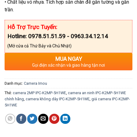
• Chất liệu vỏ nhựa. Tích hợp sẵn chân đế gắn tường và gắn
trần.
Hỗ Trợ Trực Tuyến:
Hotline: 0978.51.51.59 - 0963.34.12.14
(Mở cửa cả Thứ Bảy và Chủ Nhật)
MUA NGAY
Gọi điện xác nhận và giao hàng tận nơi
Danh mục:
Camera Imou
Thẻ:
camera 2MP IPC-K2MP-5H1WE
,
camera an ninh IPC-K2MP-5H1WE
chính hãng
,
camera không dây IPC-K2MP-5H1WE
,
giá camera IPC-K2MP-
5H1WE