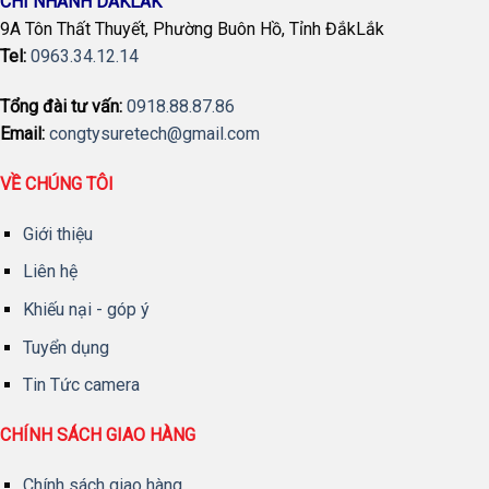
CHI NHÁNH DAKLAK
9A Tôn Thất Thuyết, Phường Buôn Hồ, Tỉnh ĐắkLắk
Tel:
0963.34.12.14
Tổng đài tư vấn:
0918.88.87.86
Email:
congtysuretech@gmail.com
VỀ CHÚNG TÔI
Giới thiệu
Liên hệ
Khiếu nại - góp ý
Tuyển dụng
Tin Tức camera
CHÍNH SÁCH GIAO HÀNG
Chính sách giao hàng