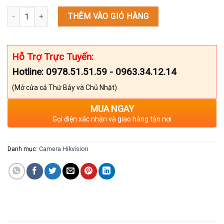
Camera TVI HIKVISION DS-2CE56C0T-IRP 1.0 Megapixel số lượng
THÊM VÀO GIỎ HÀNG
Hỗ Trợ Trực Tuyến:
Hotline: 0978.51.51.59 - 0963.34.12.14
(Mở cửa cả Thứ Bảy và Chủ Nhật)
MUA NGAY
Gọi điện xác nhận và giao hàng tận nơi
Danh mục:
Camera Hikvision