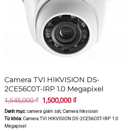
Camera TVI HIKVISION DS-
2CE56C0T-IRP 1.0 Megapixel
Giá
Giá
1,545,000
₫
1,500,000
₫
gốc
hiện
Danh mục:
camera giám sát, Camera hikvision
là:
tại
Từ khóa:
Camera TVI HIKVISION DS-2CE56C0T-IRP 1.0
1,545,000 ₫.
là:
Megapixel
1,500,000 ₫.