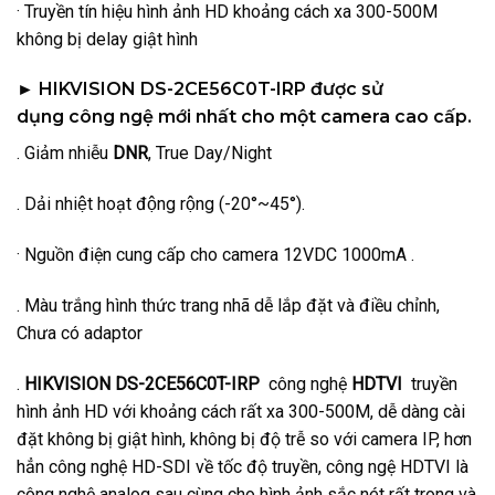
· Truyền tín hiệu hình ảnh HD khoảng cách xa 300-500M
không bị delay giật hình
► HIKVISION DS-2CE56C0T-IRP
được sử
dụng
c
ông ngệ mới nhất cho một camera cao cấp.
. Giảm nhiễu
DNR
, True Day/Night
. Dải nhiệt hoạt động rộng (-20°~45°).
· Nguồn điện cung cấp cho camera 12VDC 1000mA .
. Màu trắng hình thức trang nhã dễ lắp đặt và điều chỉnh,
Chưa có adaptor
.
HIKVISION DS-2CE56C0T-IRP
công nghệ
HDTVI
truyền
hình ảnh HD với khoảng cách rất xa 300-500M, dễ dàng cài
đặt không bị giật hình, không bị độ trễ so với camera IP, hơn
hẳn công nghệ HD-SDI về tốc độ truyền, công ngệ HDTVI là
công nghệ analog sau cùng cho hình ảnh sắc nét rất trong và