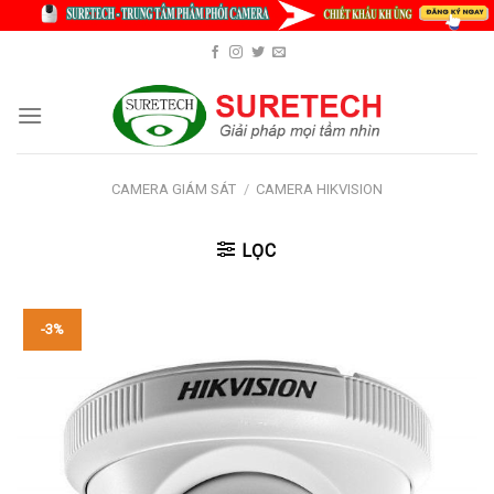
Skip
to
content
CAMERA GIÁM SÁT
/
CAMERA HIKVISION
LỌC
-3%