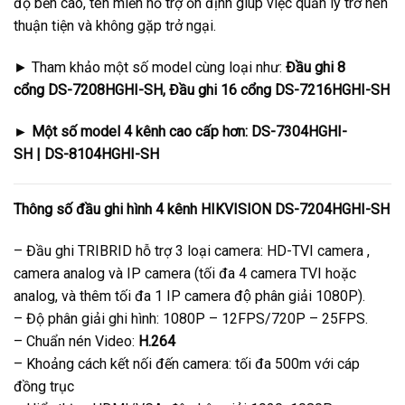
độ bền cao, tên miền hỗ trợ ổn định giúp việc quản lý trở nên
thuận tiện và không gặp trở ngại.
► Tham khảo một số model cùng loại như:
Đầu ghi 8
cổng DS-7208HGHI-SH, Đầu ghi 16 cổng DS-7216HGHI-SH
► Một số model 4 kênh cao cấp hơn: DS-7304HGHI-
SH | DS-8104HGHI-SH
Thông số đầu ghi hình 4 kênh HIKVISION DS-7204HGHI-SH
– Đầu ghi TRIBRID hỗ trợ 3 loại camera: HD-TVI camera ,
camera analog và IP camera (tối đa 4 camera TVI hoặc
analog, và thêm tối đa 1 IP camera độ phân giải 1080P).
– Độ phân giải ghi hình: 1080P – 12FPS/720P – 25FPS.
– Chuẩn nén Video:
H.264
– Khoảng cách kết nối đến camera: tối đa 500m với cáp
đồng trục