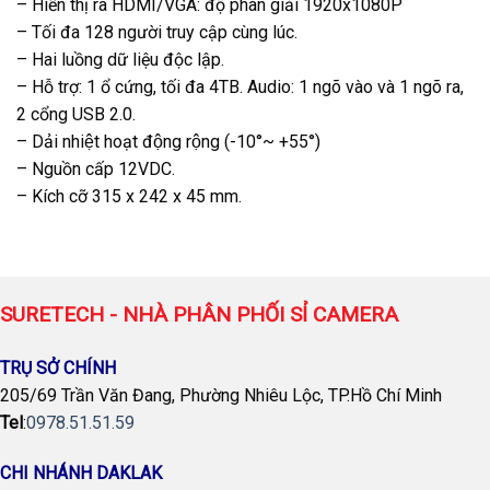
– Hiển thị ra HDMI/VGA: độ phân giải 1920x1080P
– Tối đa 128 người truy cập cùng lúc.
– Hai luồng dữ liệu độc lập.
– Hỗ trợ: 1 ổ cứng, tối đa 4TB. Audio: 1 ngõ vào và 1 ngõ ra,
2 cổng USB 2.0.
– Dải nhiệt hoạt động rộng (-10°~ +55°)
– Nguồn cấp 12VDC.
– Kích cỡ 315 x 242 x 45 mm.
SURETECH - NHÀ PHÂN PHỐI SỈ CAMERA
TRỤ SỞ CHÍNH
205/69 Trần Văn Đang, Phường Nhiêu Lộc, TP.Hồ Chí Minh
Tel
:
0978.51.51.59
CHI NHÁNH DAKLAK