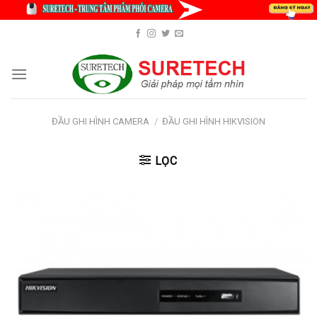
Skip
to
content
ĐẦU GHI HÌNH CAMERA
/
ĐẦU GHI HÌNH HIKVISION
LỌC