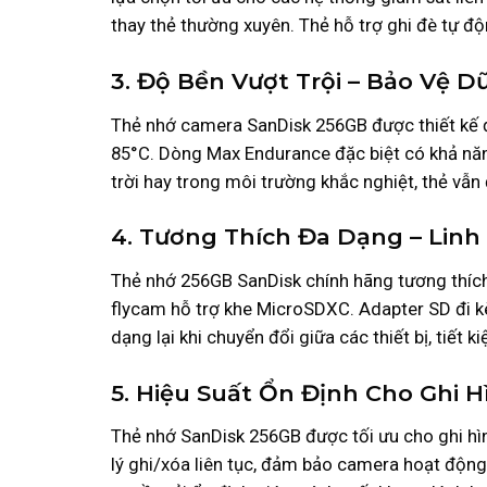
thay thẻ thường xuyên. Thẻ hỗ trợ ghi đè tự đ
3. Độ Bền Vượt Trội – Bảo Vệ D
Thẻ nhớ camera SanDisk 256GB được thiết kế để
85°C. Dòng Max Endurance đặc biệt có khả năng
trời hay trong môi trường khắc nghiệt, thẻ vẫ
4. Tương Thích Đa Dạng – Linh 
Thẻ nhớ 256GB SanDisk chính hãng tương thích 
flycam hỗ trợ khe MicroSDXC. Adapter SD đi kè
dạng lại khi chuyển đổi giữa các thiết bị, tiết k
5. Hiệu Suất Ổn Định Cho Ghi H
Thẻ nhớ SanDisk 256GB được tối ưu cho ghi hìn
lý ghi/xóa liên tục, đảm bảo camera hoạt động