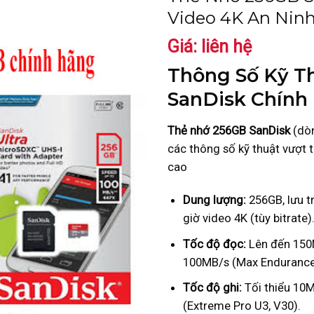
Video 4K An Nin
Giá: liên hệ
Thông Số Kỹ T
SanDisk Chính
Thẻ nhớ 256GB SanDisk
(dòn
các thông số kỹ thuật vượt t
cao
Dung lượng:
256GB, lưu t
giờ video 4K (tùy bitrate)
Tốc độ đọc:
Lên đến 150M
100MB/s (Max Endurance
Tốc độ ghi:
Tối thiểu 10M
(Extreme Pro U3, V30).