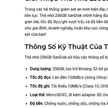
Trong các hệ thống giám sát an ninh hiện đại, 
liên tục. Thẻ nhớ 256GB SanDisk chính hãng đượ
gian dài, tốc độ đọc/ghi vượt trội, và độ bền 
cho gia đình, doanh nghiệp, hoặc khu vực công
sát của bạn!
Thông Số Kỹ Thuật Của 
Thẻ nhớ 256GB SanDisk sở hữu các thông số kỹ 
Dung lượng:
256GB, lưu trữ khoảng 32-64 giờ
Tốc độ đọc:
Lên đến 150MB/s (dòng Ultra)
Tốc độ ghi:
Tối thiểu 10MB/s (Class 10, UHS
Loại thẻ:
MicroSDXC, đi kèm adapter SD cho 
Độ bền:
Chống nước, chống sốc, chống tia X,