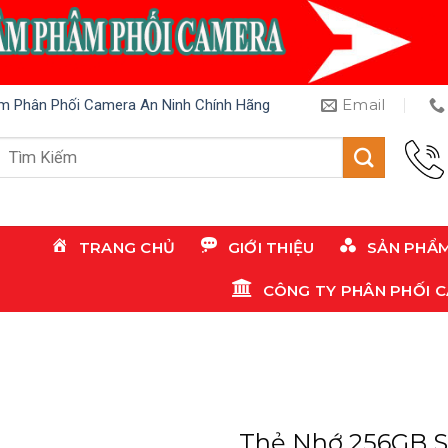
Email
m Phân Phối Camera An Ninh Chính Hãng
Tìm
kiếm:
TRANG CHỦ
GIỚI THIỆU
SẢN PHẨ
CÔNG TY PHÂN PHỐI 
Thẻ Nhớ 256GB S