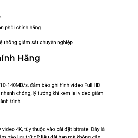
.
n phối chính hãng.
hệ thống giám sát chuyên nghiệp.
hính Hãng
 10-140MB/s, đảm bảo ghi hình video Full HD
nhanh chóng, lý tưởng khi xem lại video giám
ành trình.
ideo 4K, tùy thuộc vào cài đặt bitrate. Đây là
đảm bảo lưu trữ dữ liệu dài hạn mà không cần