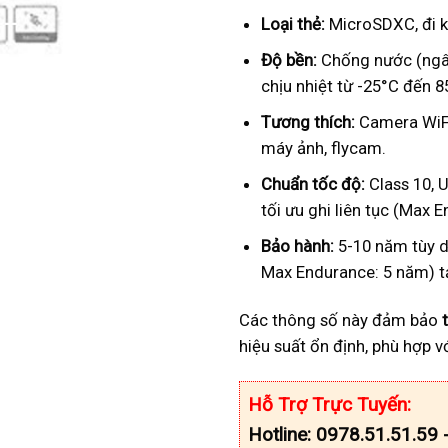
Loại thẻ:
MicroSDXC, đi kè
Độ bền:
Chống nước (ngâm
chịu nhiệt từ -25°C đến 8
Tương thích:
Camera WiFi
máy ảnh, flycam.
Chuẩn tốc độ:
Class 10, U
tối ưu ghi liên tục (Max 
Bảo hành:
5-10 năm tùy d
Max Endurance: 5 năm) tạ
Các thông số này đảm bảo
hiệu suất ổn định, phù hợp 
Hỗ Trợ Trực Tuyến:
Hotline: 0978.51.51.59 