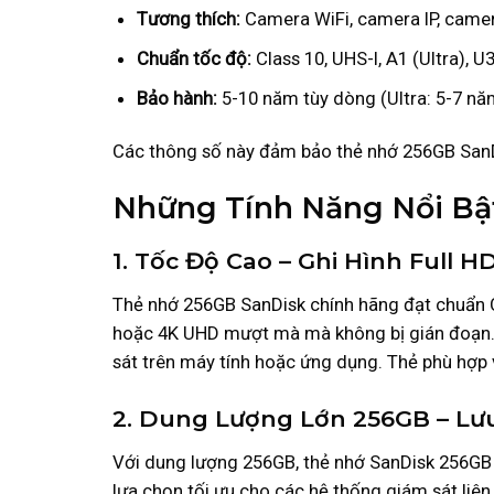
Tương thích:
Camera WiFi, camera IP, camer
Chuẩn tốc độ:
Class 10, UHS-I, A1 (Ultra), U
Bảo hành:
5-10 năm tùy dòng (Ultra: 5-7 nă
Các thông số này đảm bảo thẻ nhớ 256GB SanDi
Những Tính Năng Nổi Bậ
1. Tốc Độ Cao – Ghi Hình Full 
Thẻ nhớ 256GB SanDisk chính hãng đạt chuẩn Cl
hoặc 4K UHD mượt mà mà không bị gián đoạn. T
sát trên máy tính hoặc ứng dụng. Thẻ phù hợp 
2. Dung Lượng Lớn 256GB – Lưu
Với dung lượng 256GB, thẻ nhớ SanDisk 256GB có
lựa chọn tối ưu cho các hệ thống giám sát liê