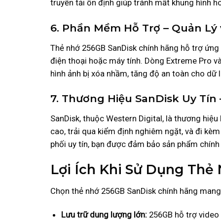
truyền tải ổn định giúp tránh mất khung hình ho
6. Phần Mềm Hỗ Trợ – Quản Lý 
Thẻ nhớ 256GB SanDisk chính hãng hỗ trợ ứng d
điện thoại hoặc máy tính. Dòng Extreme Pro 
hình ảnh bị xóa nhầm, tăng độ an toàn cho dữ l
7. Thương Hiệu SanDisk Uy Tín
SanDisk, thuộc Western Digital, là thương hiệu
cao, trải qua kiểm định nghiêm ngặt, và đi kè
phối uy tín, bạn được đảm bảo sản phẩm chính 
Lợi Ích Khi Sử Dụng Thẻ
Chọn thẻ nhớ 256GB SanDisk chính hãng mang lạ
Lưu trữ dung lượng lớn:
256GB hỗ trợ video 