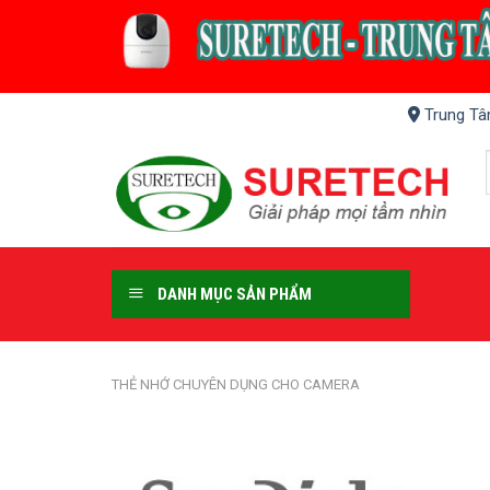
Skip
to
content
Trung Tâ
DANH MỤC SẢN PHẨM
THẺ NHỚ CHUYÊN DỤNG CHO CAMERA