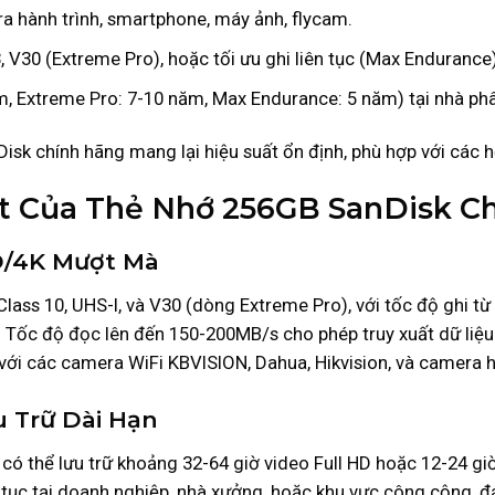
a hành trình, smartphone, máy ảnh, flycam.
3, V30 (Extreme Pro), hoặc tối ưu ghi liên tục (Max Endurance)
m, Extreme Pro: 7-10 năm, Max Endurance: 5 năm) tại nhà phâ
sk chính hãng mang lại hiệu suất ổn định, phù hợp với các 
t Của Thẻ Nhớ 256GB SanDisk C
HD/4K Mượt Mà
ass 10, UHS-I, và V30 (dòng Extreme Pro), với tốc độ ghi từ
ốc độ đọc lên đến 150-200MB/s cho phép truy xuất dữ liệu 
với các camera WiFi KBVISION, Dahua, Hikvision, và camera h
 Trữ Dài Hạn
 thể lưu trữ khoảng 32-64 giờ video Full HD hoặc 12-24 giờ v
n tục tại doanh nghiệp, nhà xưởng, hoặc khu vực công cộng, 