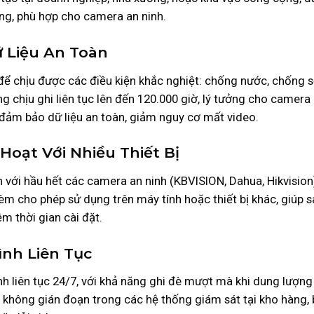
ộng, phù hợp cho camera an ninh.
ữ Liệu An Toàn
 chịu được các điều kiện khắc nghiệt: chống nước, chống sốc
 chịu ghi liên tục lên đến 120.000 giờ, lý tưởng cho camer
n đảm bảo dữ liệu an toàn, giảm nguy cơ mất video.
Hoạt Với Nhiều Thiết Bị
với hầu hết các camera an ninh (KBVISION, Dahua, Hikvision
m cho phép sử dụng trên máy tính hoặc thiết bị khác, giúp s
iệm thời gian cài đặt.
ình Liên Tục
h liên tục 24/7, với khả năng ghi đè mượt mà khi dung lượn
 không gián đoạn trong các hệ thống giám sát tại kho hàng,