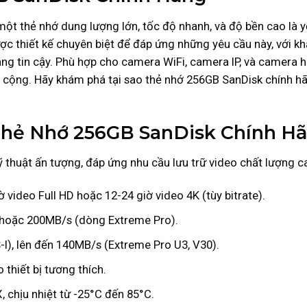
một thẻ nhớ dung lượng lớn, tốc độ nhanh, và độ bền cao là yế
c thiết kế chuyên biệt để đáp ứng những yêu cầu này, với khả
đáng tin cậy. Phù hợp cho camera WiFi, camera IP, và camera h
 cộng. Hãy khám phá tại sao thẻ nhớ 256GB SanDisk chính hãn
Thẻ Nhớ 256GB SanDisk Chính H
thuật ấn tượng, đáp ứng nhu cầu lưu trữ video chất lượng c
 video Full HD hoặc 12-24 giờ video 4K (tùy bitrate).
 hoặc 200MB/s (dòng Extreme Pro).
-I), lên đến 140MB/s (Extreme Pro U3, V30).
thiết bị tương thích.
 chịu nhiệt từ -25°C đến 85°C.