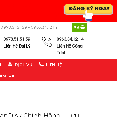
0978.51.51.59 - 0963.34.12.14
0
₫
0978.51.51.59
0963.34.12.14
Liên Hệ Đại Lý
Liên Hệ Công
Trình
M
DỊCH VỤ
LIÊN HỆ
CAMERA
anDisk Chính Hãng – Lưu