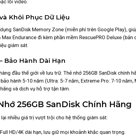
ặc lỗi video.
và Khôi Phục Dữ Liệu
ụng SanDisk Memory Zone (miễn phí trên Google Play), giúp q
và Max Endurance đi kèm phần mềm RescuePRO Deluxe (bản q
iệu giám sát.
 – Bảo Hành Dài Hạn
 hàng đầu thế giới về lưu trữ. Thẻ nhớ 256GB SanDisk chính h
m bảo hành 5-10 năm (Ultra: 5-7 năm, Extreme Pro: 7-10 năm,
hãng và dịch vụ hỗ trợ tận tâm.
 Nhớ 256GB SanDisk Chính Hãng
i nhiều giá trị vượt trội cho hệ thống giám sát:
Full HD/4K dài hạn, lưu giữ mọi khoảnh khắc quan trọng.