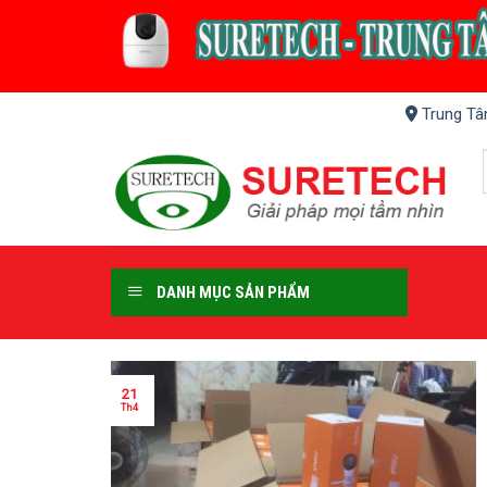
Skip
to
content
Trung Tâ
DANH MỤC SẢN PHẨM
21
Th4