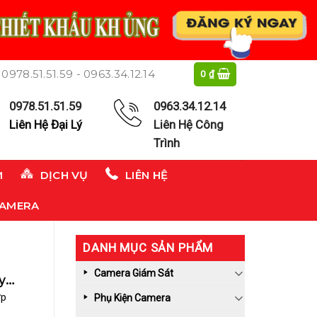
0978.51.51.59 - 0963.34.12.14
0
₫
0978.51.51.59
0963.34.12.14
Liên Hệ Đại Lý
Liên Hệ Công
Trình
M
DỊCH VỤ
LIÊN HỆ
CAMERA
DANH MỤC SẢN PHẨM
Camera Giám Sát
y:
ợp
Phụ Kiện Camera