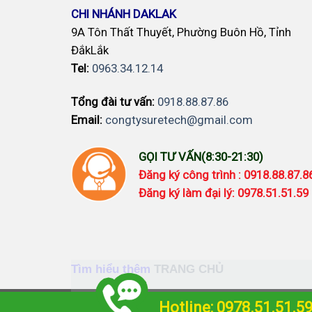
CHI NHÁNH DAKLAK
9A Tôn Thất Thuyết, Phường Buôn Hồ, Tỉnh
ĐắkLắk
Tel:
0963.34.12.14
Tổng đài tư vấn:
0918.88.87.86
Email:
congtysuretech@gmail.com
GỌI TƯ VẤN(8:30-21:30)
Đăng ký công trình : 0918.88.87.
Đăng ký làm đại lý: 0978.51.51.59
Tìm hiểu thêm
TRANG CHỦ
Camera imou
-
Camera Ezviz
-
Đèn Năng l
Hotline: 0978.51.51.5