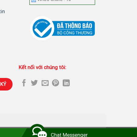
tin
Kết nối với chúng tôi:
hối Camera Imou
-
Lắp đặt camera tại nhà
Chat Messenger