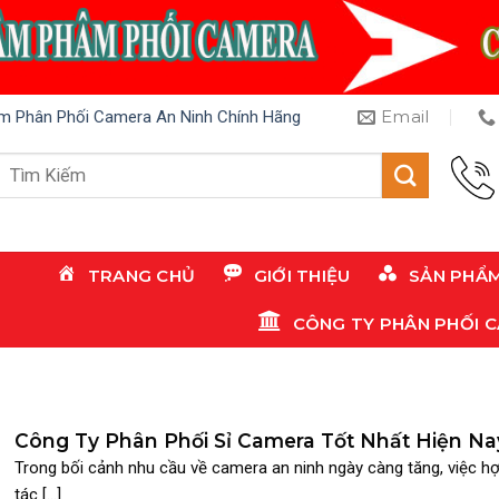
Email
m Phân Phối Camera An Ninh Chính Hãng
Tìm
kiếm:
TRANG CHỦ
GIỚI THIỆU
SẢN PHẨ
CÔNG TY PHÂN PHỐI 
Công Ty Phân Phối Sỉ Camera Tốt Nhất Hiện Na
camerakhongday.vn
Trong bối cảnh nhu cầu về camera an ninh ngày càng tăng, việc h
tác [...]