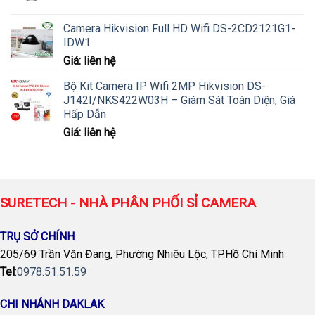
gốc
hiện
là:
tại
Camera Hikvision Full HD Wifi DS-2CD2121G1-
980,000 ₫.
là:
IDW1
950,000 ₫.
Giá: liên hệ
Bộ Kit Camera IP Wifi 2MP Hikvision DS-
J142I/NKS422W03H – Giám Sát Toàn Diện, Giá
Hấp Dẫn
Giá: liên hệ
SURETECH - NHÀ PHÂN PHỐI SỈ CAMERA
TRỤ SỞ CHÍNH
205/69 Trần Văn Đang, Phường Nhiêu Lộc, TP.Hồ Chí Minh
Tel
:
0978.51.51.59
CHI NHÁNH DAKLAK