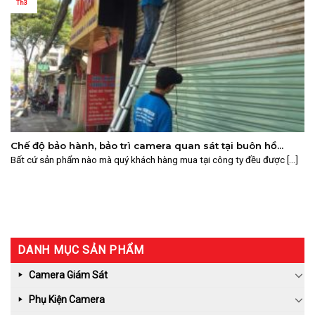
Th3
Chế độ bảo hành, bảo trì camera quan sát tại buôn hồ
daklak
Bất cứ sản phẩm nào mà quý khách hàng mua tại công ty đều được [...]
DANH MỤC SẢN PHẨM
Camera Giám Sát
Phụ Kiện Camera