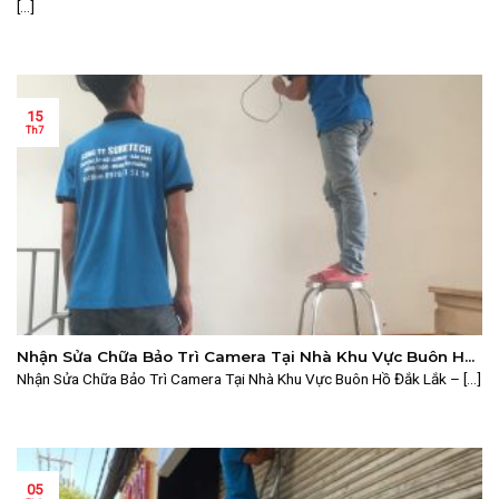
[...]
15
Th7
Nhận Sửa Chữa Bảo Trì Camera Tại Nhà Khu Vực Buôn Hồ
Đắk Lắk – Dịch Vụ Uy Tín, Nhanh Chóng
Nhận Sửa Chữa Bảo Trì Camera Tại Nhà Khu Vực Buôn Hồ Đắk Lắk – [...]
05