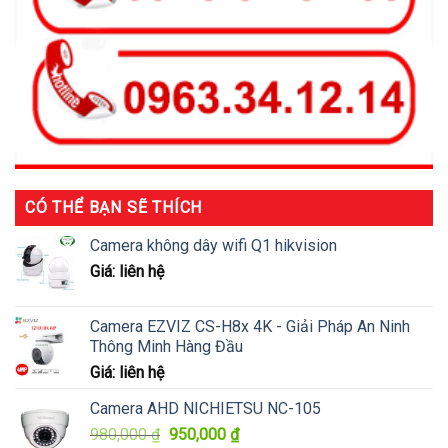
CÓ THỂ BẠN SẼ THÍCH
Camera không dây wifi Q1 hikvision
Giá: liên hệ
Camera EZVIZ CS-H8x 4K - Giải Pháp An Ninh
Thông Minh Hàng Đầu
Giá: liên hệ
Camera AHD NICHIETSU NC-105
Giá
Giá
980,000
₫
950,000
₫