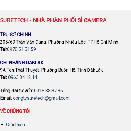
SURETECH - NHÀ PHÂN PHỐI SỈ CAMERA
TRỤ SỞ CHÍNH
205/69 Trần Văn Đang, Phường Nhiêu Lộc, TP.Hồ Chí Minh
Tel
:
0978.51.51.59
CHI NHÁNH DAKLAK
9A Tôn Thất Thuyết, Phường Buôn Hồ, Tỉnh ĐắkLắk
Tel:
0963.34.12.14
Tổng đài tư vấn:
0918.88.87.86
Email:
congtysuretech@gmail.com
VỀ CHÚNG TÔI
Giới thiệu