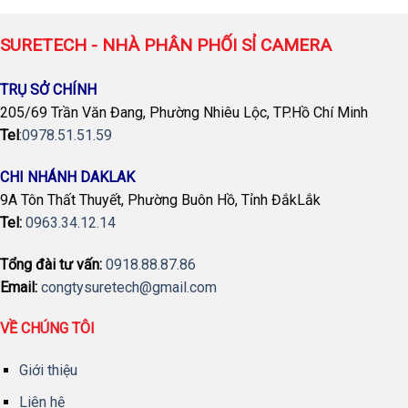
SURETECH - NHÀ PHÂN PHỐI SỈ CAMERA
TRỤ SỞ CHÍNH
205/69 Trần Văn Đang, Phường Nhiêu Lộc, TP.Hồ Chí Minh
Tel
:
0978.51.51.59
CHI NHÁNH DAKLAK
9A Tôn Thất Thuyết, Phường Buôn Hồ, Tỉnh ĐắkLắk
Tel:
0963.34.12.14
Tổng đài tư vấn:
0918.88.87.86
Email:
congtysuretech@gmail.com
VỀ CHÚNG TÔI
Giới thiệu
Liên hệ