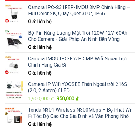
Camera IPC-S31FEP-IMOU 3MP Chính Hãng –
Full Color 2K, Quay Quét 360°, IP66
Giá: liên hệ
Bộ Pin Năng Lượng Mặt Trời 120W 12V-60Ah
Cho Camera - Giải Pháp An Ninh Bền Vững
Giá: liên hệ
Camera IMOU IPC-F52P 5MP Wifi Ngoài Trời
Chính Hãng Giá Sỉ
Giá: liên hệ
Camera IP Wifi YOOSEE Thân Ngoài trời 216S
(2.0, 2 Anten) 6LED
Giá
Giá
1,900,000
₫
950,000
₫
gốc
hiện
Tenda N301 Wireless N300Mbps – Bộ Phát Wi-
là:
tại
Fi Tốc Độ Cao Cho Gia Đình và Văn Phòng Nhỏ
1,900,000 ₫.
là:
Giá: liên hệ
950,000 ₫.