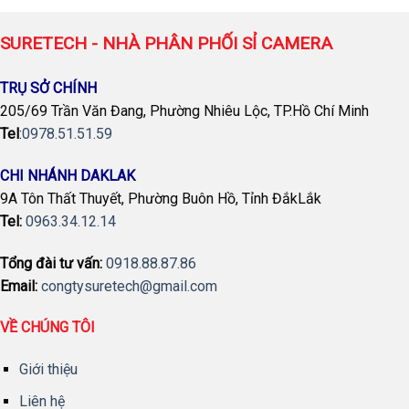
SURETECH - NHÀ PHÂN PHỐI SỈ CAMERA
TRỤ SỞ CHÍNH
205/69 Trần Văn Đang, Phường Nhiêu Lộc, TP.Hồ Chí Minh
Tel
:
0978.51.51.59
CHI NHÁNH DAKLAK
9A Tôn Thất Thuyết, Phường Buôn Hồ, Tỉnh ĐắkLắk
Tel:
0963.34.12.14
Tổng đài tư vấn:
0918.88.87.86
Email:
congtysuretech@gmail.com
VỀ CHÚNG TÔI
Giới thiệu
Liên hệ