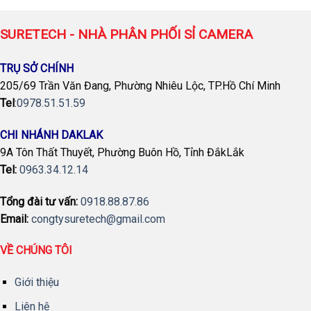
SURETECH - NHÀ PHÂN PHỐI SỈ CAMERA
TRỤ SỞ CHÍNH
205/69 Trần Văn Đang, Phường Nhiêu Lộc, TP.Hồ Chí Minh
Tel
:
0978.51.51.59
CHI NHÁNH DAKLAK
9A Tôn Thất Thuyết, Phường Buôn Hồ, Tỉnh ĐắkLắk
Tel:
0963.34.12.14
Tổng đài tư vấn:
0918.88.87.86
Email:
congtysuretech@gmail.com
VỀ CHÚNG TÔI
Giới thiệu
Liên hệ