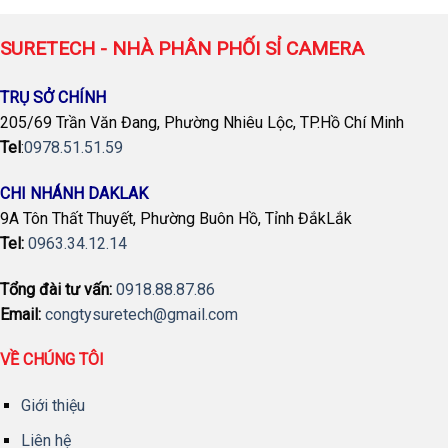
SURETECH - NHÀ PHÂN PHỐI SỈ CAMERA
TRỤ SỞ CHÍNH
205/69 Trần Văn Đang, Phường Nhiêu Lộc, TP.Hồ Chí Minh
Tel
:
0978.51.51.59
CHI NHÁNH DAKLAK
9A Tôn Thất Thuyết, Phường Buôn Hồ, Tỉnh ĐắkLắk
Tel:
0963.34.12.14
Tổng đài tư vấn:
0918.88.87.86
Email:
congtysuretech@gmail.com
VỀ CHÚNG TÔI
Giới thiệu
Liên hệ