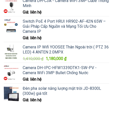
Camera DH-C3A - Camera WiFi 3MP Cube Thông
Minh
Giá: liên hệ
Switch PoE 4 Port HRUI HR902-AF-42N 65W –
Giải Pháp Cấp Nguồn và Mạng Tối Ưu Cho
Camera IP
Giá: liên hệ
Camera IP Wifi YOOSEE Thân Ngoài trời ( PTZ 36
LED) 4 ANTEN 2.0MPX
Giá
Giá
1,410,000
₫
1,180,000
₫
gốc
hiện
Camera DH-IPC-HFW1339DTK1-SW-PV -
là:
tại
Camera WiFi 3MP Bullet Chống Nước
1,410,000 ₫.
là:
Giá: liên hệ
1,180,000 ₫.
Đèn pha solar năng lượng mặt trời JD-8300L
(300w) giá tốt
Giá: liên hệ