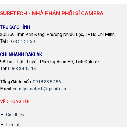
SURETECH - NHÀ PHÂN PHỐI SỈ CAMERA
TRỤ SỞ CHÍNH
205/69 Trần Văn Đang, Phường Nhiêu Lộc, TP.Hồ Chí Minh
Tel
:
0978.51.51.59
CHI NHÁNH DAKLAK
9A Tôn Thất Thuyết, Phường Buôn Hồ, Tỉnh ĐắkLắk
Tel:
0963.34.12.14
Tổng đài tư vấn:
0918.88.87.86
Email:
congtysuretech@gmail.com
VỀ CHÚNG TÔI
Giới thiệu
Liên hệ