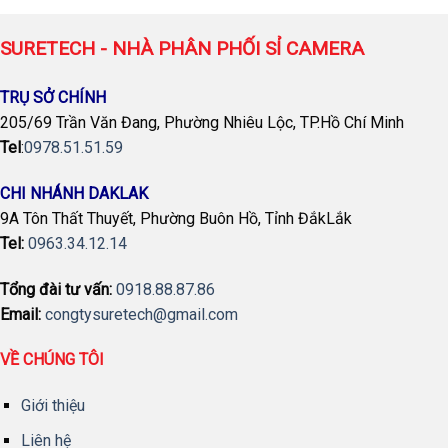
SURETECH - NHÀ PHÂN PHỐI SỈ CAMERA
TRỤ SỞ CHÍNH
205/69 Trần Văn Đang, Phường Nhiêu Lộc, TP.Hồ Chí Minh
Tel
:
0978.51.51.59
CHI NHÁNH DAKLAK
9A Tôn Thất Thuyết, Phường Buôn Hồ, Tỉnh ĐắkLắk
Tel:
0963.34.12.14
Tổng đài tư vấn:
0918.88.87.86
Email:
congtysuretech@gmail.com
VỀ CHÚNG TÔI
Giới thiệu
Liên hệ