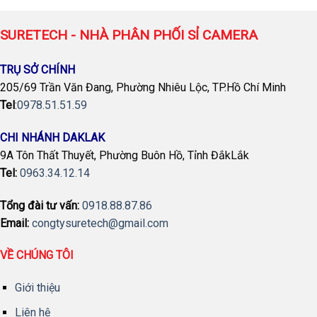
SURETECH - NHÀ PHÂN PHỐI SỈ CAMERA
TRỤ SỞ CHÍNH
205/69 Trần Văn Đang, Phường Nhiêu Lộc, TP.Hồ Chí Minh
Tel
:
0978.51.51.59
CHI NHÁNH DAKLAK
9A Tôn Thất Thuyết, Phường Buôn Hồ, Tỉnh ĐắkLắk
Tel:
0963.34.12.14
Tổng đài tư vấn:
0918.88.87.86
Email:
congtysuretech@gmail.com
VỀ CHÚNG TÔI
Giới thiệu
Liên hệ