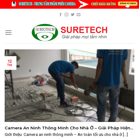
Skip
to
content
12
Th6
Camera An Ninh Thông Minh Cho Nhà Ở – Giải Pháp Hiện
Đại Với SURETECH
Giới thiệu: Camera an ninh thông minh – An toàn tối ưu cho nhà ở [...]