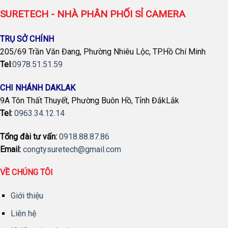
SURETECH - NHÀ PHÂN PHỐI SỈ CAMERA
TRỤ SỞ CHÍNH
205/69 Trần Văn Đang, Phường Nhiêu Lộc, TP.Hồ Chí Minh
Tel
:
0978.51.51.59
CHI NHÁNH DAKLAK
9A Tôn Thất Thuyết, Phường Buôn Hồ, Tỉnh ĐắkLắk
Tel:
0963.34.12.14
Tổng đài tư vấn:
0918.88.87.86
Email:
congtysuretech@gmail.com
VỀ CHÚNG TÔI
Giới thiệu
Liên hệ