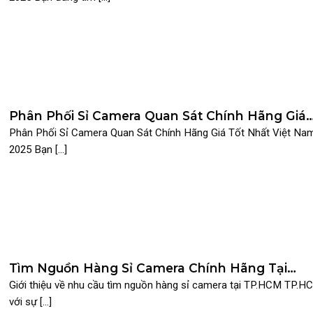
Phân Phối Sỉ Camera Quan Sát Chính Hãng Giá
Tốt Nhất Việt Nam 2025
Phân Phối Sỉ Camera Quan Sát Chính Hãng Giá Tốt Nhất Việt Na
2025 Bạn [...]
Tìm Nguồn Hàng Sỉ Camera Chính Hãng Tại
TP.HCM – Công Ty SURETECH
Giới thiệu về nhu cầu tìm nguồn hàng sỉ camera tại TP.HCM TP.H
với sự [...]