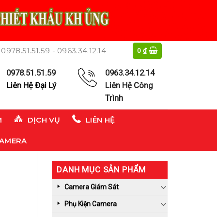
0978.51.51.59 - 0963.34.12.14
0
₫
0978.51.51.59
0963.34.12.14
Liên Hệ Đại Lý
Liên Hệ Công
Trình
M
DỊCH VỤ
LIÊN HỆ
CAMERA
DANH MỤC SẢN PHẨM
Camera Giám Sát
Phụ Kiện Camera