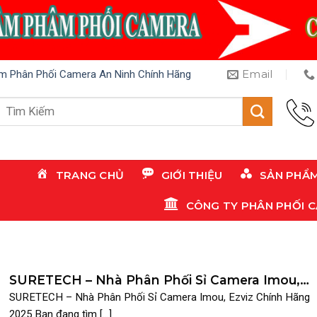
Email
m Phân Phối Camera An Ninh Chính Hãng
Tìm
kiếm:
TRANG CHỦ
GIỚI THIỆU
SẢN PHẨ
CÔNG TY PHÂN PHỐI 
SURETECH – Nhà Phân Phối Sỉ Camera Imou,
Ezviz Chính Hãng 2025
SURETECH – Nhà Phân Phối Sỉ Camera Imou, Ezviz Chính Hãng
2025 Bạn đang tìm [...]