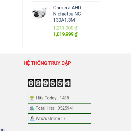
Camera AHD
Nichietsu NC-
130A1.3M
1,211,000
₫
Giá
Giá
1,019,999
₫
gốc
hiện
là:
tại
1,211,000 ₫.
là:
1,019,999 ₫.
HỆ THỐNG TRUY CẬP
Hits Today : 1488
Total Hits : 3525941
Who's Online : 7
tin