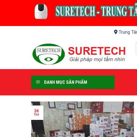
Skip
to
content
Trung Tâ
DANH MỤC SẢN PHẨM
26
Th5