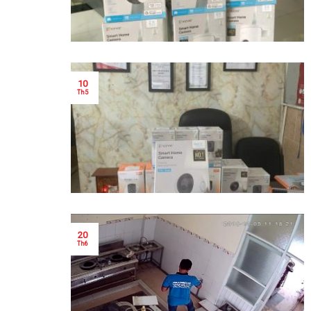
10
Th5
20
Th6