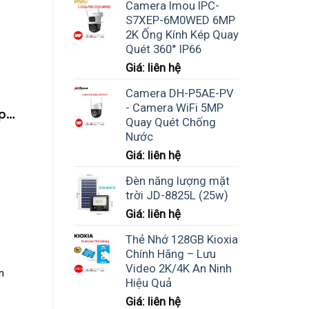
Camera Imou IPC-
S7XEP-6M0WED 6MP
2K Ống Kính Kép Quay
Quét 360° IP66
Giá: liên hệ
Camera DH-P5AE-PV
- Camera WiFi 5MP
p
Quay Quét Chống
Nước
Giá: liên hệ
Đèn năng lượng mặt
trời JD-8825L (25w)
Giá: liên hệ
Thẻ Nhớ 128GB Kioxia
Chính Hãng – Lưu
Video 2K/4K An Ninh
n
Hiệu Quả
Giá: liên hệ