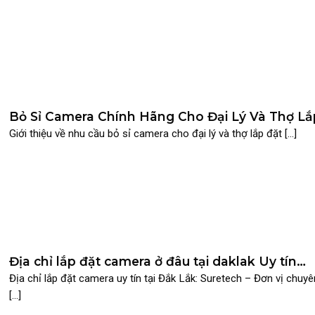
Bỏ Sỉ Camera Chính Hãng Cho Đại Lý Và Thợ Lắ
Đặt Tại TP.HCM – Công Ty SURETECH
Giới thiệu về nhu cầu bỏ sỉ camera cho đại lý và thợ lắp đặt [...]
Địa chỉ lắp đặt camera ở đâu tại daklak Uy tín
Chuyên nghiệp?
Địa chỉ lắp đặt camera uy tín tại Đắk Lắk: Suretech – Đơn vị chuyê
[...]