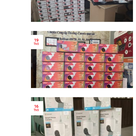
19
Th5
16
Th5