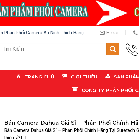
Email
m Phân Phối Camera An Ninh Chính Hãng
Tìm
kiếm:
TRANG CHỦ
GIỚI THIỆU
SẢN PHẨ
CÔNG TY PHÂN PHỐI 
Bán Camera Dahua Giá Sỉ – Phân Phối Chính H
Tại Suretech
Bán Camera Dahua Giá Sỉ – Phân Phối Chính Hãng Tại Suretech G
thiệu về [...]