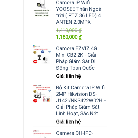
Camera IP Wifi
YOOSEE Thân Ngoài
trời ( PTZ 36 LED) 4
ANTEN 2.0MPX
1,410,000
₫
Giá
Giá
1,180,000
₫
gốc
hiện
Camera EZVIZ 4G
là:
tại
Mini CB2 2K - Giải
1,410,000 ₫.
là:
Pháp Giám Sát Di
1,180,000 ₫.
Động Toàn Quốc
Giá: liên hệ
Bộ Kit Camera IP Wifi
2MP Hikvision DS-
J142I/NKS422W02H –
Giải Pháp Giám Sát
Linh Hoạt, Sắc Nét
Giá: liên hệ
Camera DH-IPC-