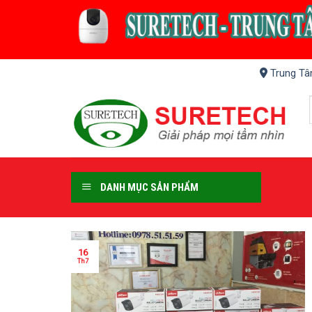
Skip
to
content
Trung Tâ
DANH MỤC SẢN PHẨM
16
Th7