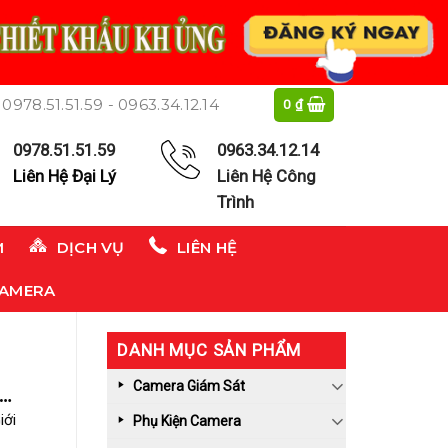
0978.51.51.59 - 0963.34.12.14
0
₫
0978.51.51.59
0963.34.12.14
Liên Hệ Đại Lý
Liên Hệ Công
Trình
M
DỊCH VỤ
LIÊN HỆ
CAMERA
DANH MỤC SẢN PHẨM
Camera Giám Sát
ãng
iới
Phụ Kiện Camera