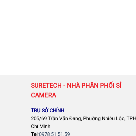
SURETECH - NHÀ PHÂN PHỐI SỈ
CAMERA
TRỤ SỞ CHÍNH
205/69 Trần Văn Đang, Phường Nhiêu Lộc, TP.
Chí Minh
Tel
:
0978.51.51.59