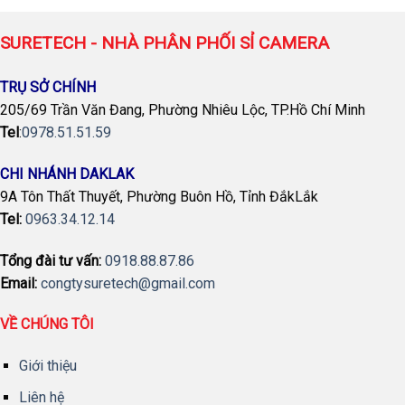
SURETECH - NHÀ PHÂN PHỐI SỈ CAMERA
TRỤ SỞ CHÍNH
205/69 Trần Văn Đang, Phường Nhiêu Lộc, TP.Hồ Chí Minh
Tel
:
0978.51.51.59
CHI NHÁNH DAKLAK
9A Tôn Thất Thuyết, Phường Buôn Hồ, Tỉnh ĐắkLắk
Tel:
0963.34.12.14
Tổng đài tư vấn:
0918.88.87.86
Email:
congtysuretech@gmail.com
VỀ CHÚNG TÔI
Giới thiệu
Liên hệ