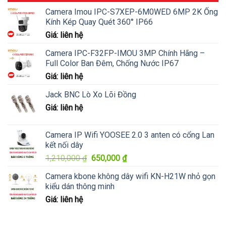
Camera Imou IPC-S7XEP-6M0WED 6MP 2K Ống
Kính Kép Quay Quét 360° IP66
Giá: liên hệ
Camera IPC-F32FP-IMOU 3MP Chính Hãng –
Full Color Ban Đêm, Chống Nước IP67
Giá: liên hệ
Jack BNC Lò Xo Lõi Đồng
Giá: liên hệ
Camera IP Wifi YOOSEE 2.0 3 anten có cổng Lan
kết nối dây
Giá
Giá
1,210,000
₫
650,000
₫
gốc
hiện
Camera kbone không dây wifi KN-H21W nhỏ gọn
là:
tại
kiểu dán thông minh
1,210,000 ₫.
là:
Giá: liên hệ
650,000 ₫.